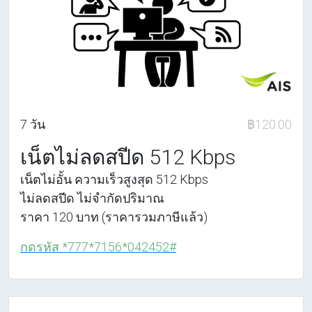
7 วัน
฿120.00
เน็ตไม่ลดสปีด 512 Kbps
เน็ตไม่อั้น ความเร็วสูงสุด 512 Kbps
ไม่ลดสปีด ไม่จำกัดปริมาณ
ราคา 120 บาท (ราคารวมภาษีแล้ว)
กดรหัส *777*7156*042452#