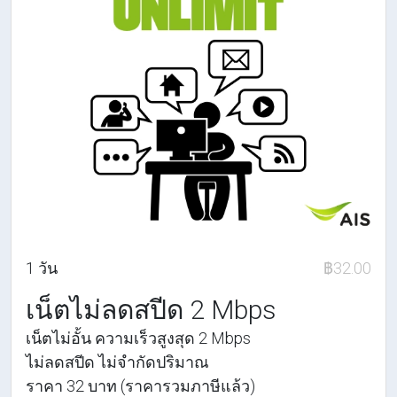
1 วัน
฿32.00
เน็ตไม่ลดสปีด 2 Mbps
เน็ตไม่อั้น ความเร็วสูงสุด 2 Mbps
ไม่ลดสปีด ไม่จำกัดปริมาณ
ราคา 32 บาท (ราคารวมภาษีแล้ว)