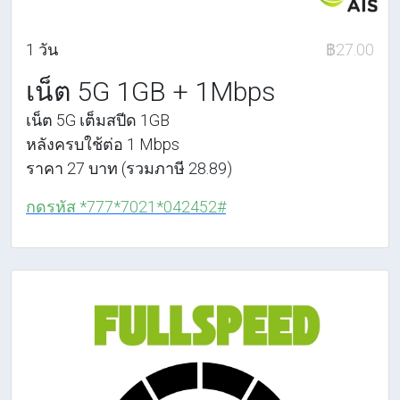
1 วัน
฿27.00
เน็ต 5G 1GB + 1Mbps
เน็ต 5G เต็มสปีด 1GB
หลังครบใช้ต่อ 1 Mbps
ราคา 27 บาท (รวมภาษี 28.89)
กดรหัส *777*7021*042452#