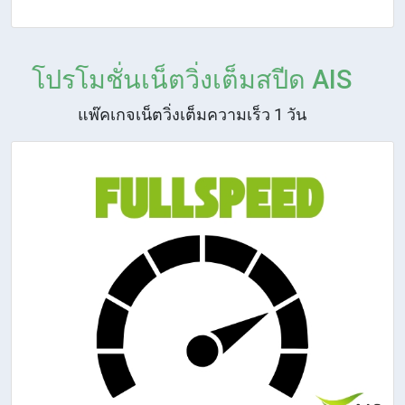
โปรโมชั่นเน็ตวิ่งเต็มสปีด AIS
แพ๊คเกจเน็ตวิ่งเต็มความเร็ว 1 วัน