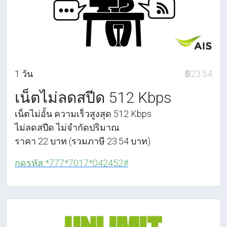
1 วัน
฿23.54
เน็ตไม่ลดสปีด 512 Kbps
เน็ตไม่อั้น ความเร็วสูงสุด 512 Kbps
ไม่ลดสปีด ไม่จำกัดปริมาณ
ราคา 22 บาท (รวมภาษี 23.54 บาท)
กดรหัส *777*7017*042452#