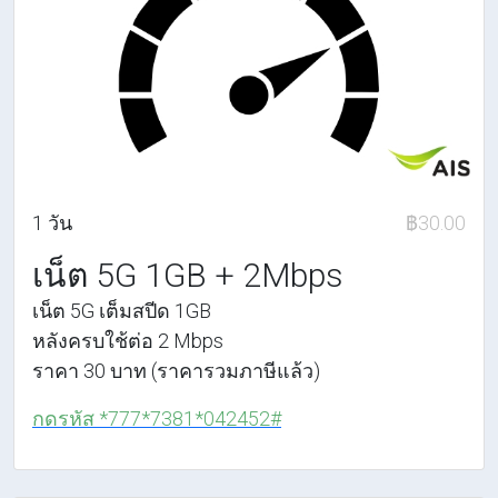
1 วัน
฿30.00
เน็ต 5G 1GB + 2Mbps
เน็ต 5G เต็มสปีด 1GB
หลังครบใช้ต่อ 2 Mbps
ราคา 30 บาท (ราคารวมภาษีแล้ว)
กดรหัส *777*7381*042452#