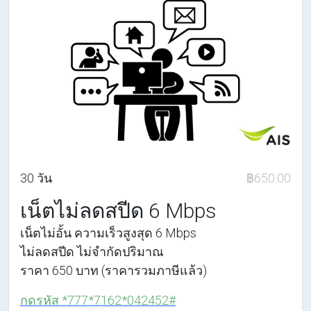
30 วัน
฿650.00
เน็ตไม่ลดสปีด 6 Mbps
เน็ตไม่อั้น ความเร็วสูงสุด 6 Mbps
ไม่ลดสปีด ไม่จำกัดปริมาณ
ราคา 650 บาท (ราคารวมภาษีแล้ว)
กดรหัส *777*7162*042452#