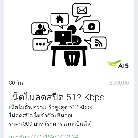
30 วัน
฿300.00
เน็ตไม่ลดสปีด 512 Kbps
เน็ตไม่อั้น ความเร็วสูงสุด 512 Kbps
ไม่ลดสปีด ไม่จำกัดปริมาณ
ราคา 300 บาท (ราคารวมภาษีแล้ว)
กดรหัส *777*7159*042452#