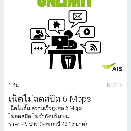
1 วัน
฿48.15
เน็ตไม่ลดสปีด 6 Mbps
เน็ตไม่อั้น ความเร็วสูงสุด 6 Mbps
ไม่ลดสปีด ไม่จำกัดปริมาณ
ราคา 45 บาท (รวมภาษี 48.15 บาท)