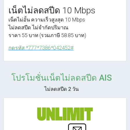
เน็ตไม่ลดสปีด 10 Mbps
เน็ตไม่อั้น ความเร็วสูงสุด 10 Mbps
ไม่ลดสปีด ไม่จำกัดปริมาณ
ราคา 55 บาท (รวมภาษี 58.85 บาท)
กดรหัส *777*7386*042452#
โปรโมชั่นเน็ตไม่ลดสปีด AIS
ไม่ลดสปีด 2 วัน