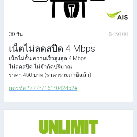
30 วัน
฿450.00
เน็ตไม่ลดสปีด 4 Mbps
เน็ตไม่อั้น ความเร็วสูงสุด 4 Mbps
ไม่ลดสปีด ไม่จำกัดปริมาณ
ราคา 450 บาท (ราคารวมภาษีแล้ว)
กดรหัส *777*7161*042452#