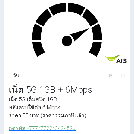
1 วัน
฿55.00
เน็ต 5G 1GB + 6Mbps
เน็ต 5G เต็มสปีด 1GB
หลังครบใช้ต่อ 6 Mbps
ราคา 55 บาท (ราคารวมภาษีแล้ว)
กดรหัส *777*7722*042452#