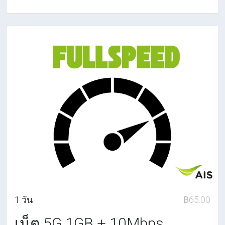
1 วัน
฿65.00
เน็ต 5G 1GB + 10Mbps