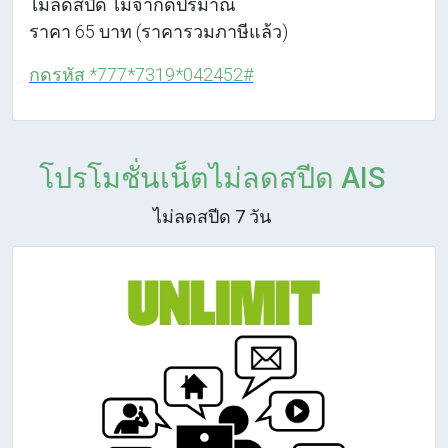
ไม่ลดสปีด ไม่จำกัดปริมาณ
ราคา 65 บาท (ราคารวมภาษีแล้ว)
กดรหัส *777*7319*042452#
โปรโมชั่นเน็ตไม่ลดสปีด AIS
ไม่ลดสปีด 7 วัน