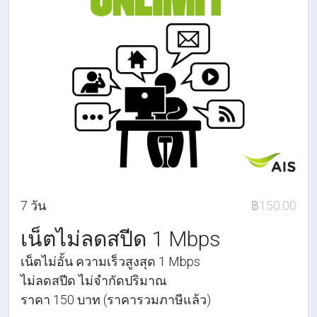
7 วัน
฿150.00
เน็ตไม่ลดสปีด 1 Mbps
เน็ตไม่อั้น ความเร็วสูงสุด 1 Mbps
ไม่ลดสปีด ไม่จำกัดปริมาณ
ราคา 150 บาท (ราคารวมภาษีแล้ว)