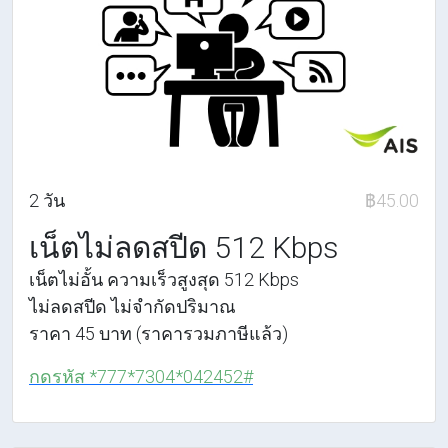
2 วัน
฿45.00
เน็ตไม่ลดสปีด 512 Kbps
เน็ตไม่อั้น ความเร็วสูงสุด 512 Kbps
ไม่ลดสปีด ไม่จำกัดปริมาณ
ราคา 45 บาท (ราคารวมภาษีแล้ว)
กดรหัส *777*7304*042452#