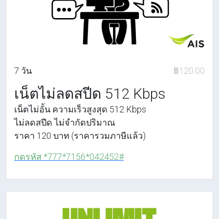
7 วัน
฿120.00
เน็ตไม่ลดสปีด 512 Kbps
เน็ตไม่อั้น ความเร็วสูงสุด 512 Kbps
ไม่ลดสปีด ไม่จำกัดปริมาณ
ราคา 120 บาท (ราคารวมภาษีแล้ว)
กดรหัส *777*7156*042452#