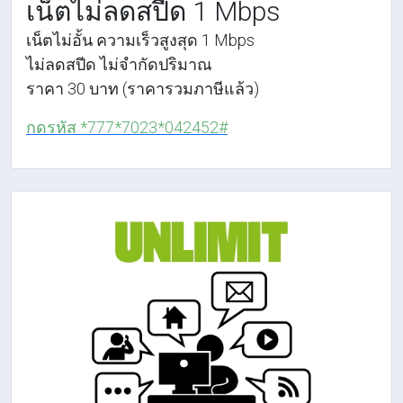
เน็ตไม่ลดสปีด 1 Mbps
เน็ตไม่อั้น ความเร็วสูงสุด 1 Mbps
ไม่ลดสปีด ไม่จำกัดปริมาณ
ราคา 30 บาท (ราคารวมภาษีแล้ว)
กดรหัส *777*7023*042452#