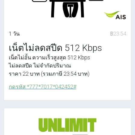
1 วัน
฿23.54
เน็ตไม่ลดสปีด 512 Kbps
เน็ตไม่อั้น ความเร็วสูงสุด 512 Kbps
ไม่ลดสปีด ไม่จำกัดปริมาณ
ราคา 22 บาท (รวมภาษี 23.54 บาท)
กดรหัส *777*7017*042452#