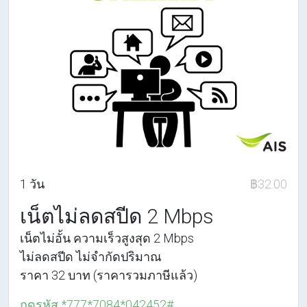
1 วัน
฿32.00
เน็ตไม่ลดสปีด 2 Mbps
เน็ตไม่อั้น ความเร็วสูงสุด 2 Mbps
ไม่ลดสปีด ไม่จำกัดปริมาณ
ราคา 32 บาท (ราคารวมภาษีแล้ว)
กดรหัส *777*7084*042452#