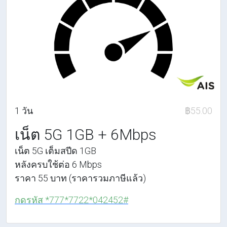
1 วัน
฿55.00
เน็ต 5G 1GB + 6Mbps
เน็ต 5G เต็มสปีด 1GB
หลังครบใช้ต่อ 6 Mbps
ราคา 55 บาท (ราคารวมภาษีแล้ว)
กดรหัส *777*7722*042452#