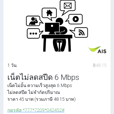
1 วัน
฿48.15
เน็ตไม่ลดสปีด 6 Mbps
เน็ตไม่อั้น ความเร็วสูงสุด 6 Mbps
ไม่ลดสปีด ไม่จำกัดปริมาณ
ราคา 45 บาท (รวมภาษี 48.15 บาท)
กดรหัส *777*7209*042452#