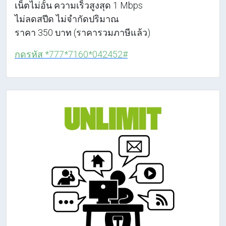
เน็ตไม่อั้น ความเร็วสูงสุด 1 Mbps
ไม่ลดสปีด ไม่จำกัดปริมาณ
ราคา 350 บาท (ราคารวมภาษีแล้ว)
กดรหัส *777*7160*042452#