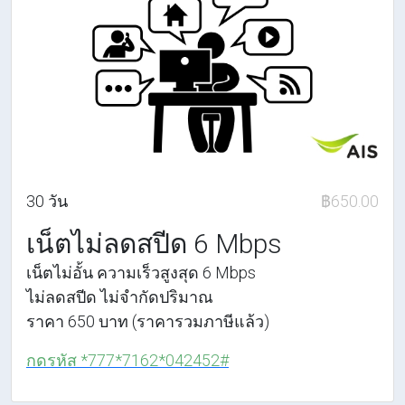
30 วัน
฿650.00
เน็ตไม่ลดสปีด 6 Mbps
เน็ตไม่อั้น ความเร็วสูงสุด 6 Mbps
ไม่ลดสปีด ไม่จำกัดปริมาณ
ราคา 650 บาท (ราคารวมภาษีแล้ว)
กดรหัส *777*7162*042452#