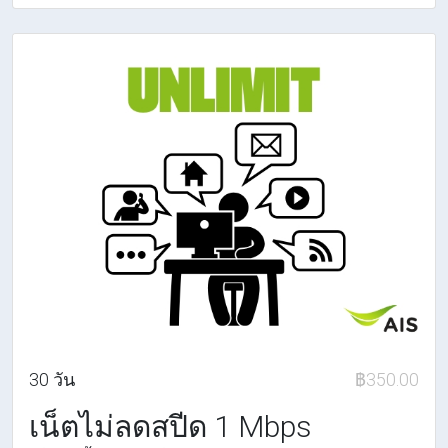
30 วัน
฿350.00
เน็ตไม่ลดสปีด 1 Mbps