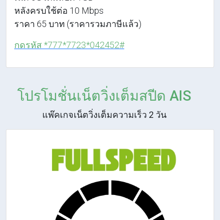
หลังครบใช้ต่อ 10 Mbps
ราคา 65 บาท (ราคารวมภาษีแล้ว)
กดรหัส *777*7723*042452#
โปรโมชั่นเน็ตวิ่งเต็มสปีด AIS
แพ๊คเกจเน็ตวิ่งเต็มความเร็ว 2 วัน