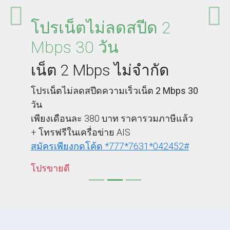
โปรเน็ตไม่ลดสปีด 2
Mbps 30 วัน
เน็ต 2 Mbps ไม่จำกัด
โปรเน็ตไม่ลดสปีดความเร็วเน็ต
2 Mbps 30
วัน
เพียงเดือนละ 380 บาท ราคารวมภาษีแล้ว
+ โทรฟรีในเครื่อข่าย AIS
สมัครเพียงกดโค้ด *777*7631*042452#
โปรขายดี