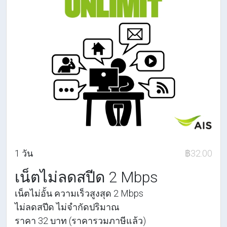
1 วัน
฿32.00
เน็ตไม่ลดสปีด 2 Mbps
เน็ตไม่อั้น ความเร็วสูงสุด 2 Mbps
ไม่ลดสปีด ไม่จำกัดปริมาณ
ราคา 32 บาท (ราคารวมภาษีแล้ว)