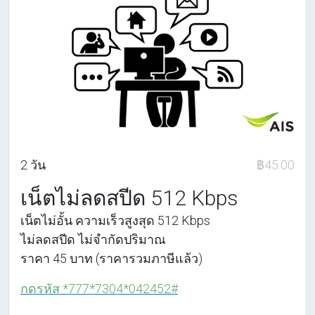
2 วัน
฿45.00
เน็ตไม่ลดสปีด 512 Kbps
เน็ตไม่อั้น ความเร็วสูงสุด 512 Kbps
ไม่ลดสปีด ไม่จำกัดปริมาณ
ราคา 45 บาท (ราคารวมภาษีแล้ว)
กดรหัส *777*7304*042452#