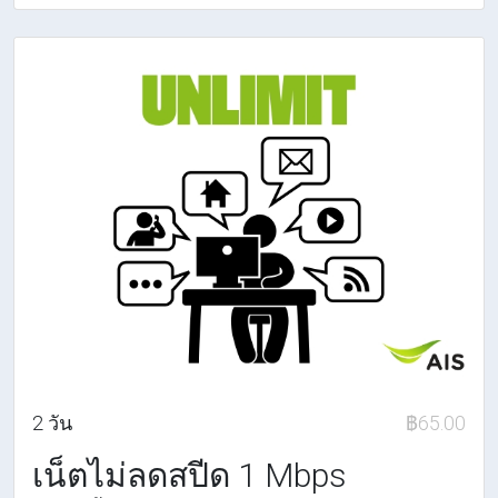
2 วัน
฿65.00
เน็ตไม่ลดสปีด 1 Mbps