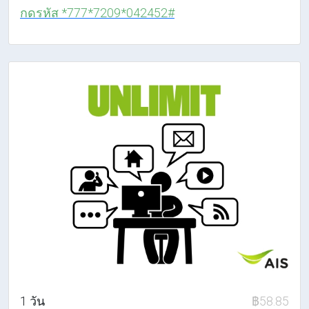
กดรหัส *777*7209*042452#
1 วัน
฿58.85