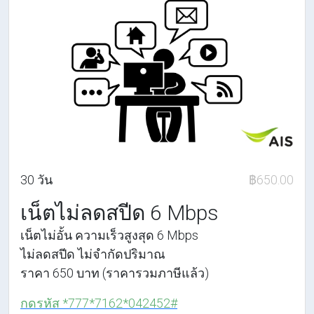
30 วัน
฿650.00
เน็ตไม่ลดสปีด 6 Mbps
เน็ตไม่อั้น ความเร็วสูงสุด 6 Mbps
ไม่ลดสปีด ไม่จำกัดปริมาณ
ราคา 650 บาท (ราคารวมภาษีแล้ว)
กดรหัส *777*7162*042452#