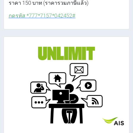
ราคา 150 บาท (ราคารวมภาษีแล้ว)
กดรหัส *777*7157*042452#