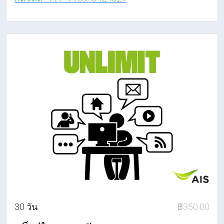
30 วัน
฿350.00