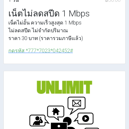
เน็ตไม่ลดสปีด 1 Mbps
เน็ตไม่อั้น ความเร็วสูงสุด 1 Mbps
ไม่ลดสปีด ไม่จำกัดปริมาณ
ราคา 30 บาท (ราคารวมภาษีแล้ว)
กดรหัส *777*7023*042452#