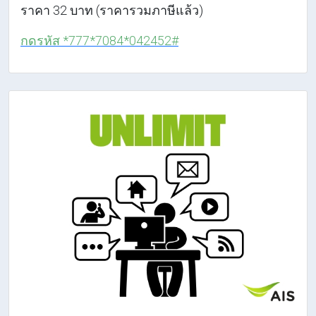
ราคา 32 บาท (ราคารวมภาษีแล้ว)
กดรหัส *777*7084*042452#