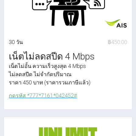
30 วัน
฿450.00
เน็ตไม่ลดสปีด 4 Mbps
เน็ตไม่อั้น ความเร็วสูงสุด 4 Mbps
ไม่ลดสปีด ไม่จำกัดปริมาณ
ราคา 450 บาท (ราคารวมภาษีแล้ว)
กดรหัส *777*7161*042452#