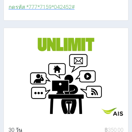
กดรหัส *777*7159*042452#
30 วัน
฿350.00