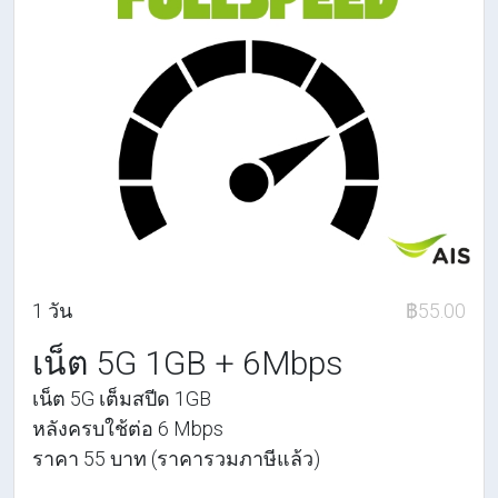
1 วัน
฿55.00
เน็ต 5G 1GB + 6Mbps
เน็ต 5G เต็มสปีด 1GB
หลังครบใช้ต่อ 6 Mbps
ราคา 55 บาท (ราคารวมภาษีแล้ว)