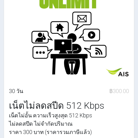
30 วัน
฿300.00
เน็ตไม่ลดสปีด 512 Kbps
เน็ตไม่อั้น ความเร็วสูงสุด 512 Kbps
ไม่ลดสปีด ไม่จำกัดปริมาณ
ราคา 300 บาท (ราคารวมภาษีแล้ว)