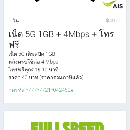
1 วัน
฿40.00
เน็ต 5G 1GB + 4Mbps + โทร
ฟรี
เน็ต 5G เต็มสปีด 1GB
หลังครบใช้ต่อ 4 Mbps
โทรฟรีทุกค่าย 10 นาที
ราคา 40 บาท (ราคารวมภาษีแล้ว)
กดรหัส *777*7721*042452#