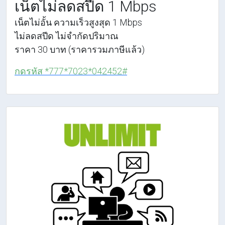
เน็ตไม่ลดสปีด 1 Mbps
เน็ตไม่อั้น ความเร็วสูงสุด 1 Mbps
ไม่ลดสปีด ไม่จำกัดปริมาณ
ราคา 30 บาท (ราคารวมภาษีแล้ว)
กดรหัส *777*7023*042452#