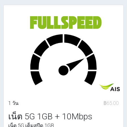
1 วัน
฿65.00
เน็ต 5G 1GB + 10Mbps
เน็ต 5G เต็มสปีด 1GB