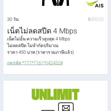
30 วัน
฿450.00
เน็ตไม่ลดสปีด 4 Mbps
เน็ตไม่อั้น ความเร็วสูงสุด 4 Mbps
ไม่ลดสปีด ไม่จำกัดปริมาณ
ราคา 450 บาท (ราคารวมภาษีแล้ว)
กดรหัส *777*7161*042452#