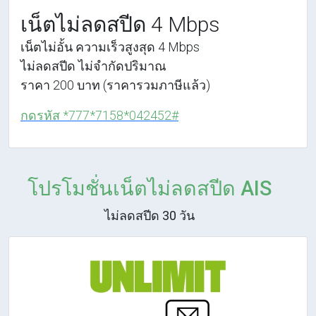
เน็ตไม่ลดสปีด 4 Mbps
เน็ตไม่อั้น ความเร็วสูงสุด 4 Mbps
ไม่ลดสปีด ไม่จำกัดปริมาณ
ราคา 200 บาท (ราคารวมภาษีแล้ว)
กดรหัส *777*7158*042452#
โปรโมชั่นเน็ตไม่ลดสปีด AIS
ไม่ลดสปีด 30 วัน