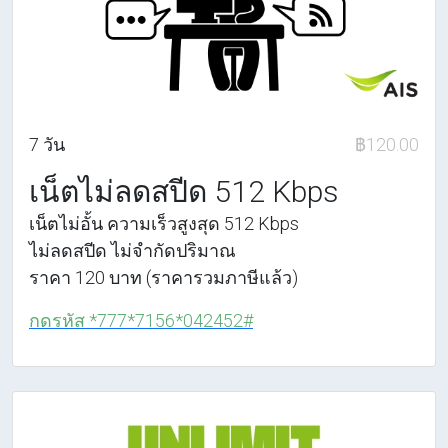
7 วัน
฿120.00
เน็ตไม่ลดสปีด 512 Kbps
เน็ตไม่อั้น ความเร็วสูงสุด 512 Kbps
ไม่ลดสปีด ไม่จำกัดปริมาณ
ราคา 120 บาท (ราคารวมภาษีแล้ว)
กดรหัส *777*7156*042452#