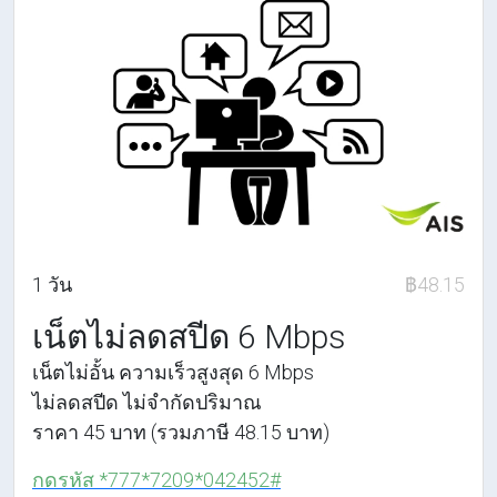
1 วัน
฿48.15
เน็ตไม่ลดสปีด 6 Mbps
เน็ตไม่อั้น ความเร็วสูงสุด 6 Mbps
ไม่ลดสปีด ไม่จำกัดปริมาณ
ราคา 45 บาท (รวมภาษี 48.15 บาท)
กดรหัส *777*7209*042452#