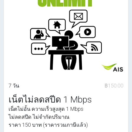
7 วัน
฿150.00
เน็ตไม่ลดสปีด 1 Mbps
เน็ตไม่อั้น ความเร็วสูงสุด 1 Mbps
ไม่ลดสปีด ไม่จำกัดปริมาณ
ราคา 150 บาท (ราคารวมภาษีแล้ว)