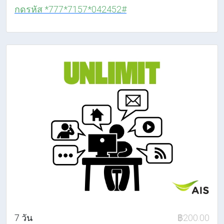
กดรหัส *777*7157*042452#
7 วัน
฿200.00