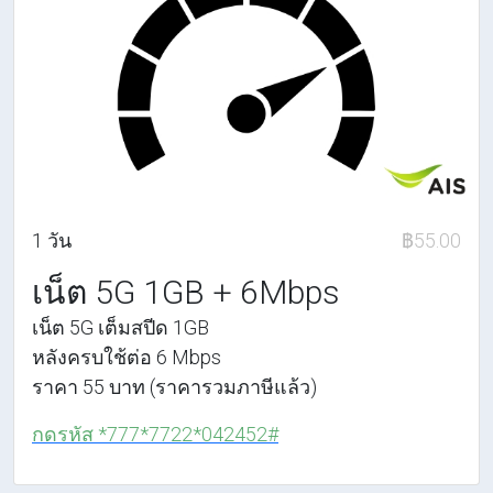
1 วัน
฿55.00
เน็ต 5G 1GB + 6Mbps
เน็ต 5G เต็มสปีด 1GB
หลังครบใช้ต่อ 6 Mbps
ราคา 55 บาท (ราคารวมภาษีแล้ว)
กดรหัส *777*7722*042452#