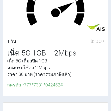
1 วัน
฿30.00
เน็ต 5G 1GB + 2Mbps
เน็ต 5G เต็มสปีด 1GB
หลังครบใช้ต่อ 2 Mbps
ราคา 30 บาท (ราคารวมภาษีแล้ว)
กดรหัส *777*7381*042452#