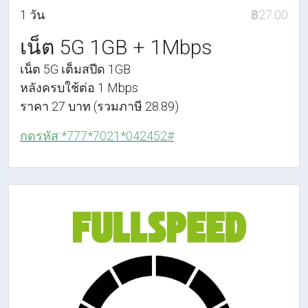
1 วัน
฿27.00
เน็ต 5G 1GB + 1Mbps
เน็ต 5G เต็มสปีด 1GB
หลังครบใช้ต่อ 1 Mbps
ราคา 27 บาท (รวมภาษี 28.89)
กดรหัส *777*7021*042452#