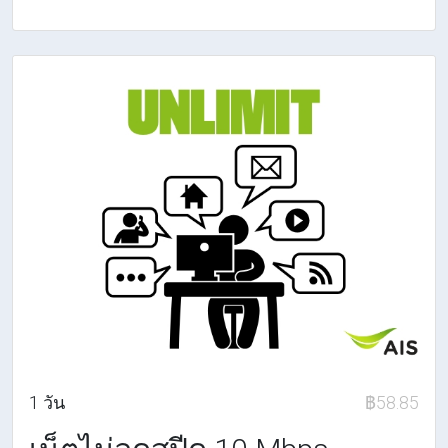
1 วัน
฿58.85