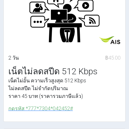
2 วัน
฿45.00
เน็ตไม่ลดสปีด 512 Kbps
เน็ตไม่อั้น ความเร็วสูงสุด 512 Kbps
ไม่ลดสปีด ไม่จำกัดปริมาณ
ราคา 45 บาท (ราคารวมภาษีแล้ว)
กดรหัส *777*7304*042452#