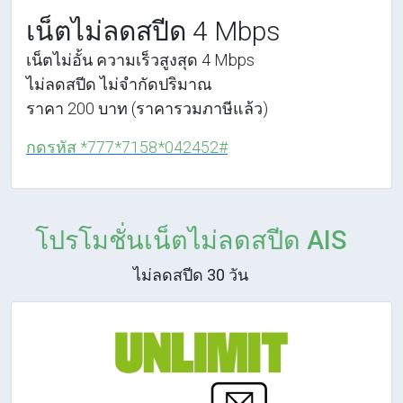
เน็ตไม่ลดสปีด 4 Mbps
เน็ตไม่อั้น ความเร็วสูงสุด 4 Mbps
ไม่ลดสปีด ไม่จำกัดปริมาณ
ราคา 200 บาท (ราคารวมภาษีแล้ว)
กดรหัส *777*7158*042452#
โปรโมชั่นเน็ตไม่ลดสปีด AIS
ไม่ลดสปีด 30 วัน