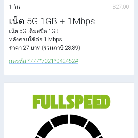
1 วัน
฿27.00
เน็ต 5G 1GB + 1Mbps
เน็ต 5G เต็มสปีด 1GB
หลังครบใช้ต่อ 1 Mbps
ราคา 27 บาท (รวมภาษี 28.89)
กดรหัส *777*7021*042452#