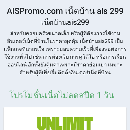
AISPromo.com เน็ตบ้าน ais 299
เน็ตบ้านais299
สำหรับครอบครัวขนาดเล็ก หรือผู้ที่ต้องการใช้งาน
อินเตอร์เน็ตที่บ้านในราคาสุดคุ้ม
เน็ตบ้านais299
เป็น
แพ็กเกจที่น่าสนใจ เพราะมอบความเร็วที่เพียงพอต่อการ
ใช้งานทั่วไป เช่น การท่องเว็บ การดูวิดีโอ หรือการเรียน
ออนไลน์ อีกทั้งยังคุ้มค่าเพราะมีราคาย่อมเยา เหมาะ
สำหรับผู้ที่เพิ่งเริ่มติดตั้งอินเตอร์เน็ตที่บ้าน
โปรโมชั่นเน็ตไม่ลดสปีด 1 วัน