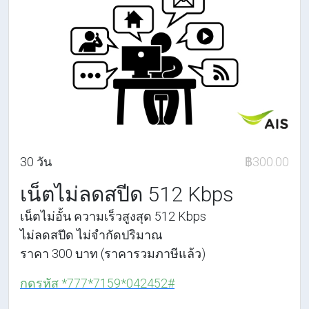
30 วัน
฿300.00
เน็ตไม่ลดสปีด 512 Kbps
เน็ตไม่อั้น ความเร็วสูงสุด 512 Kbps
ไม่ลดสปีด ไม่จำกัดปริมาณ
ราคา 300 บาท (ราคารวมภาษีแล้ว)
กดรหัส *777*7159*042452#