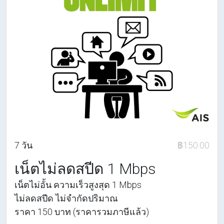
7 วัน
฿150.00
เน็ตไม่ลดสปีด 1 Mbps
เน็ตไม่อั้น ความเร็วสูงสุด 1 Mbps
ไม่ลดสปีด ไม่จำกัดปริมาณ
ราคา 150 บาท (ราคารวมภาษีแล้ว)