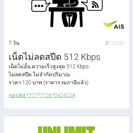
7 วัน
฿120.00
เน็ตไม่ลดสปีด 512 Kbps
เน็ตไม่อั้น ความเร็วสูงสุด 512 Kbps
ไม่ลดสปีด ไม่จำกัดปริมาณ
ราคา 120 บาท (ราคารวมภาษีแล้ว)
กดรหัส *777*7156*042452#