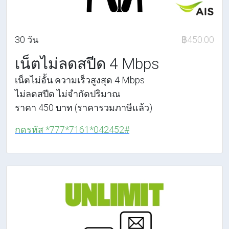
30 วัน
฿450.00
เน็ตไม่ลดสปีด 4 Mbps
เน็ตไม่อั้น ความเร็วสูงสุด 4 Mbps
ไม่ลดสปีด ไม่จำกัดปริมาณ
ราคา 450 บาท (ราคารวมภาษีแล้ว)
กดรหัส *777*7161*042452#