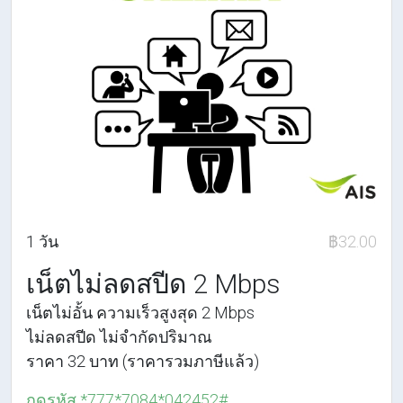
1 วัน
฿32.00
เน็ตไม่ลดสปีด 2 Mbps
เน็ตไม่อั้น ความเร็วสูงสุด 2 Mbps
ไม่ลดสปีด ไม่จำกัดปริมาณ
ราคา 32 บาท (ราคารวมภาษีแล้ว)
กดรหัส *777*7084*042452#