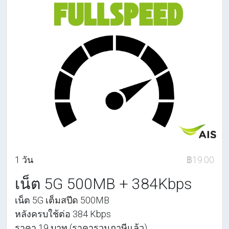
1 วัน
฿19.00
เน็ต 5G 500MB + 384Kbps
เน็ต 5G เต็มสปีด 500MB
หลังครบใช้ต่อ 384 Kbps
ราคา 19 บาท (ราคารวมภาษีแล้ว)