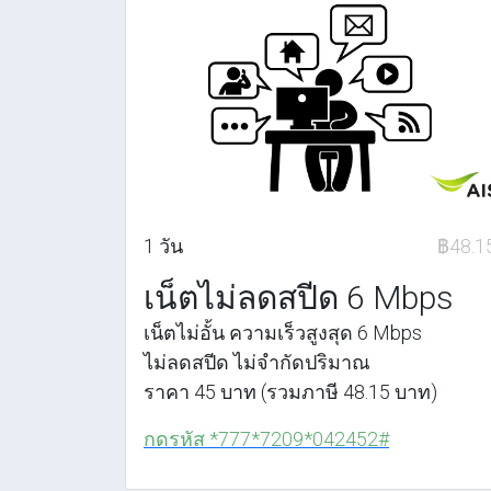
1 วัน
฿48.1
เน็ตไม่ลดสปีด 6 Mbps
เน็ตไม่อั้น ความเร็วสูงสุด 6 Mbps
ไม่ลดสปีด ไม่จำกัดปริมาณ
ราคา 45 บาท (รวมภาษี 48.15 บาท)
กดรหัส *777*7209*042452#