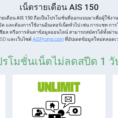
เน็ตรายเดือน AIS 150
ายเดือน AIS 150
ถือเป็นโปรโมชั่นที่ออกแบบมาเพื่อผู้ใช้งานท
ัด และต้องการใช้งานอินเทอร์เน็ตทั่วไป เช่น การแชท การ
ชียล หรือการค้นหาข้อมูลออนไลน์ สามารถสมัครได้ทั้งผ่าน
SD และเว็บไซต์
AISPromo.com
ที่อัปเดตข้อมูลใหม่ตลอดเ
รโมชั่นเน็ตไม่ลดสปีด 1 วั