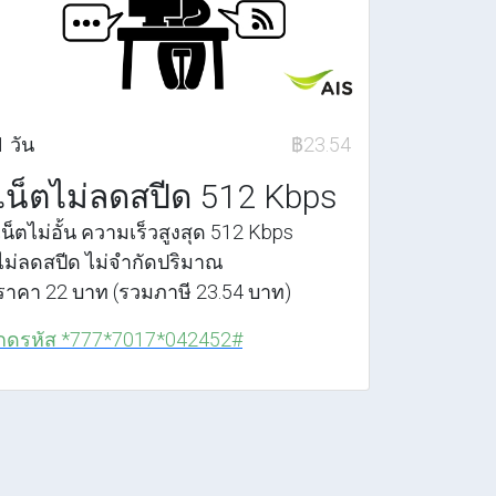
1 วัน
฿23.54
เน็ตไม่ลดสปีด 512 Kbps
เน็ตไม่อั้น ความเร็วสูงสุด 512 Kbps
ไม่ลดสปีด ไม่จำกัดปริมาณ
ราคา 22 บาท (รวมภาษี 23.54 บาท)
กดรหัส *777*7017*042452#