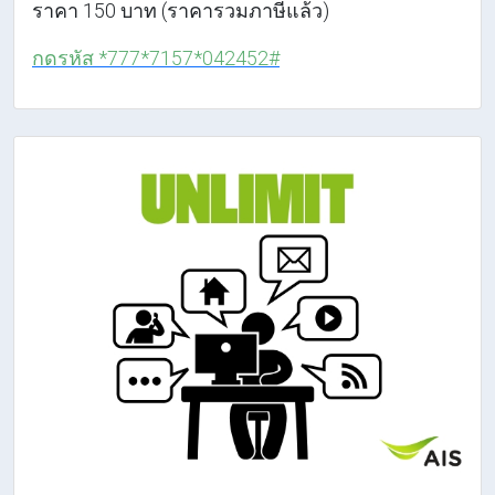
ราคา 150 บาท (ราคารวมภาษีแล้ว)
กดรหัส *777*7157*042452#