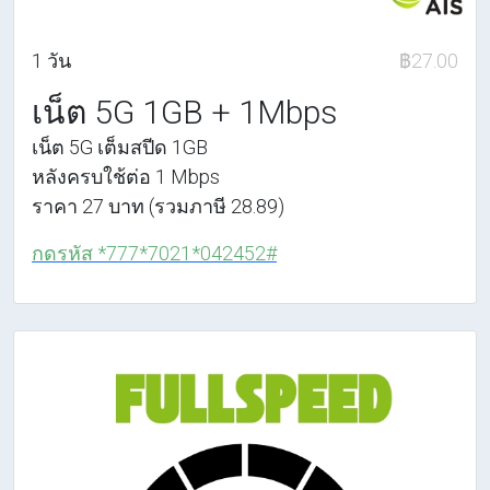
1 วัน
฿27.00
เน็ต 5G 1GB + 1Mbps
เน็ต 5G เต็มสปีด 1GB
หลังครบใช้ต่อ 1 Mbps
ราคา 27 บาท (รวมภาษี 28.89)
กดรหัส *777*7021*042452#