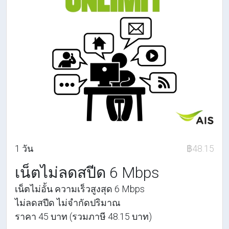
1 วัน
฿48.15
เน็ตไม่ลดสปีด 6 Mbps
เน็ตไม่อั้น ความเร็วสูงสุด 6 Mbps
ไม่ลดสปีด ไม่จำกัดปริมาณ
ราคา 45 บาท (รวมภาษี 48.15 บาท)