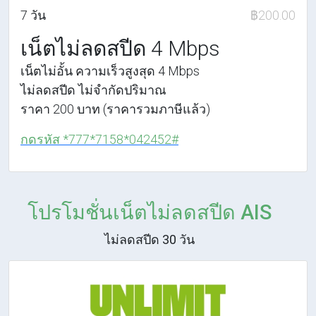
7 วัน
฿200.00
เน็ตไม่ลดสปีด 4 Mbps
เน็ตไม่อั้น ความเร็วสูงสุด 4 Mbps
ไม่ลดสปีด ไม่จำกัดปริมาณ
ราคา 200 บาท (ราคารวมภาษีแล้ว)
กดรหัส *777*7158*042452#
โปรโมชั่นเน็ตไม่ลดสปีด AIS
ไม่ลดสปีด 30 วัน