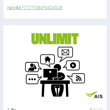
กดรหัส *777*7084*042452#
1 วัน
฿30.00