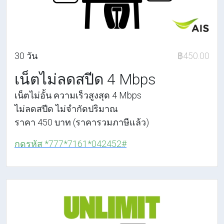
30 วัน
฿450.00
เน็ตไม่ลดสปีด 4 Mbps
เน็ตไม่อั้น ความเร็วสูงสุด 4 Mbps
ไม่ลดสปีด ไม่จำกัดปริมาณ
ราคา 450 บาท (ราคารวมภาษีแล้ว)
กดรหัส *777*7161*042452#