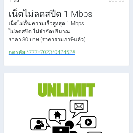
เน็ตไม่ลดสปีด 1 Mbps
เน็ตไม่อั้น ความเร็วสูงสุด 1 Mbps
ไม่ลดสปีด ไม่จำกัดปริมาณ
ราคา 30 บาท (ราคารวมภาษีแล้ว)
กดรหัส *777*7023*042452#