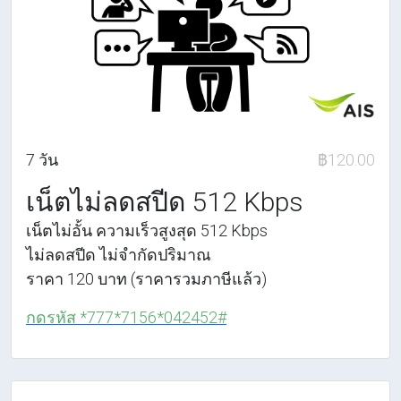
7 วัน
฿120.00
เน็ตไม่ลดสปีด 512 Kbps
เน็ตไม่อั้น ความเร็วสูงสุด 512 Kbps
ไม่ลดสปีด ไม่จำกัดปริมาณ
ราคา 120 บาท (ราคารวมภาษีแล้ว)
กดรหัส *777*7156*042452#