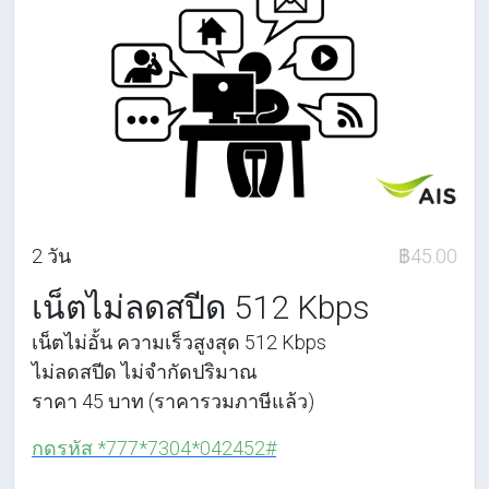
2 วัน
฿45.00
เน็ตไม่ลดสปีด 512 Kbps
เน็ตไม่อั้น ความเร็วสูงสุด 512 Kbps
ไม่ลดสปีด ไม่จำกัดปริมาณ
ราคา 45 บาท (ราคารวมภาษีแล้ว)
กดรหัส *777*7304*042452#