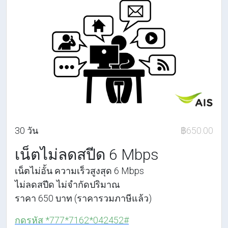
30 วัน
฿650.00
เน็ตไม่ลดสปีด 6 Mbps
เน็ตไม่อั้น ความเร็วสูงสุด 6 Mbps
ไม่ลดสปีด ไม่จำกัดปริมาณ
ราคา 650 บาท (ราคารวมภาษีแล้ว)
กดรหัส *777*7162*042452#