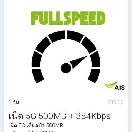
1 วัน
฿19.00
เน็ต 5G 500MB + 384Kbps
เน็ต 5G เต็มสปีด 500MB