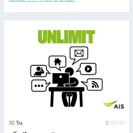
30 วัน
฿350.00