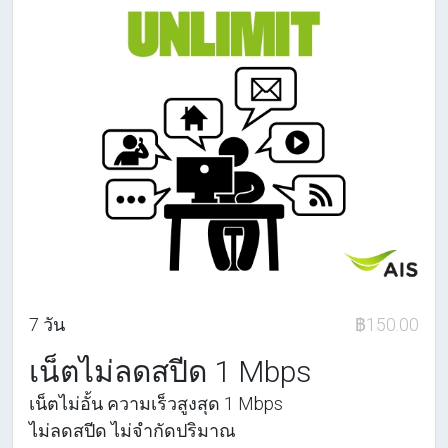
7 วัน
฿150.00
เน็ตไม่ลดสปีด 1 Mbps
เน็ตไม่อั้น ความเร็วสูงสุด 1 Mbps
ไม่ลดสปีด ไม่จำกัดปริมาณ