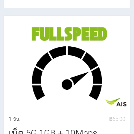
1 วัน
฿65.00
เน็ต 5G 1GB + 10Mbps