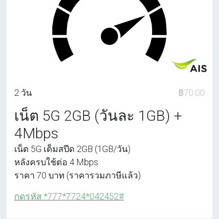
2 วัน
฿70.00
เน็ต 5G 2GB (วันละ 1GB) +
4Mbps
เน็ต 5G เต็มสปีด 2GB (1GB/วัน)
หลังครบใช้ต่อ 4 Mbps
ราคา 70 บาท (ราคารวมภาษีแล้ว)
กดรหัส *777*7724*042452#