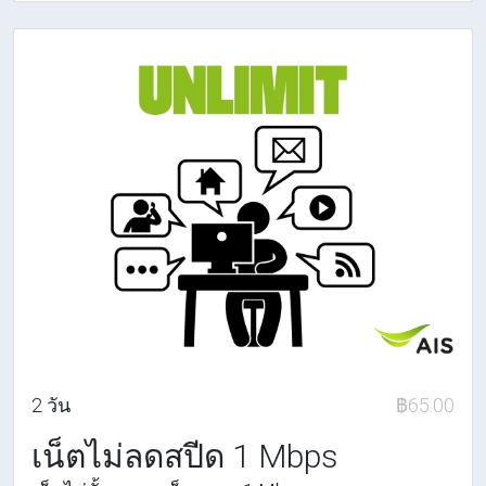
2 วัน
฿65.00
เน็ตไม่ลดสปีด 1 Mbps