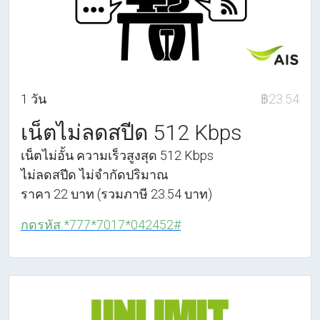
1 วัน
฿23.54
เน็ตไม่ลดสปีด 512 Kbps
เน็ตไม่อั้น ความเร็วสูงสุด 512 Kbps
ไม่ลดสปีด ไม่จำกัดปริมาณ
ราคา 22 บาท (รวมภาษี 23.54 บาท)
กดรหัส *777*7017*042452#