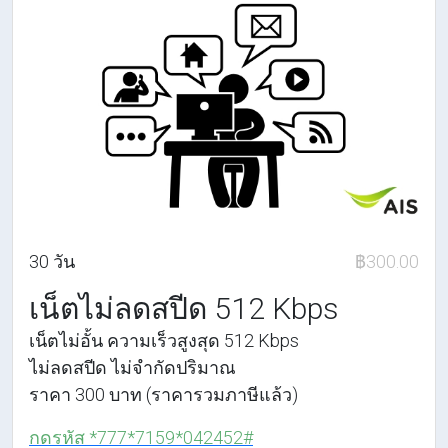
30 วัน
฿300.00
เน็ตไม่ลดสปีด 512 Kbps
เน็ตไม่อั้น ความเร็วสูงสุด 512 Kbps
ไม่ลดสปีด ไม่จำกัดปริมาณ
ราคา 300 บาท (ราคารวมภาษีแล้ว)
กดรหัส *777*7159*042452#