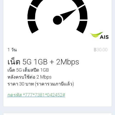
1 วัน
฿30.00
เน็ต 5G 1GB + 2Mbps
เน็ต 5G เต็มสปีด 1GB
หลังครบใช้ต่อ 2 Mbps
ราคา 30 บาท (ราคารวมภาษีแล้ว)
กดรหัส *777*7381*042452#