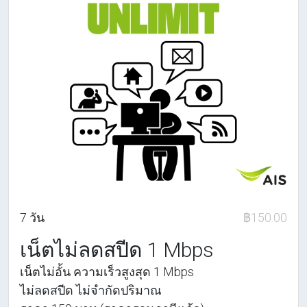
7 วัน
฿150.00
เน็ตไม่ลดสปีด 1 Mbps
เน็ตไม่อั้น ความเร็วสูงสุด 1 Mbps
ไม่ลดสปีด ไม่จำกัดปริมาณ