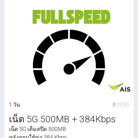
1 วัน
฿19.00
เน็ต 5G 500MB + 384Kbps
เน็ต 5G เต็มสปีด 500MB
หลังครบใช้ต่อ 384 Kbps