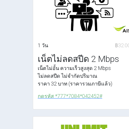
1 วัน
฿32.0
เน็ตไม่ลดสปีด 2 Mbps
เน็ตไม่อั้น ความเร็วสูงสุด 2 Mbps
ไม่ลดสปีด ไม่จำกัดปริมาณ
ราคา 32 บาท (ราคารวมภาษีแล้ว)
กดรหัส *777*7084*042452#