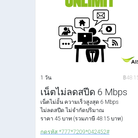
1 วัน
฿48.1
เน็ตไม่ลดสปีด 6 Mbps
เน็ตไม่อั้น ความเร็วสูงสุด 6 Mbps
ไม่ลดสปีด ไม่จำกัดปริมาณ
ราคา 45 บาท (รวมภาษี 48.15 บาท)
กดรหัส *777*7209*042452#