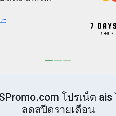
าย AIS
 *777*7631*042452#
SPromo.com โปรเน็ต ais 
ลดสปีดรายเดือน