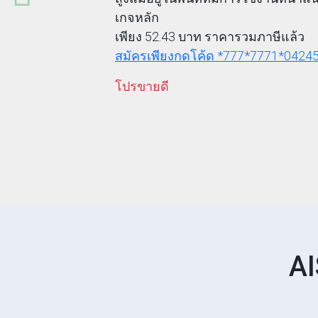
+ โทรฟรีในเครื่อข่
สมัครเพียงกดโค้ด
โปรขายดี
AI