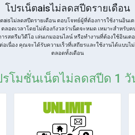
โปรเน็ตaisไม่ลดสปีดรายเดือน
็ตaisไม่ลดสปีดรายเดือน
ตอบโจทย์ผู้ที่ต้องการใช้งานอินเต
 ตลอดเวลาโดยไม่ต้องกังวลว่าเน็ตจะหมด เหมาะสำหรับคนที
ารสตรีมวิดีโอ เล่นเกมออนไลน์ หรือทำงานที่ต้องใช้อินเตอร
ต่อเนื่อง คุณจะได้รับความเร็วที่เสถียรและใช้งานได้แบบไม
ตลอดทั้งเดือน
รโมชั่นเน็ตไม่ลดสปีด 1 วั