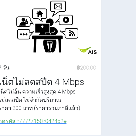
7 วัน
฿200.00
เน็ตไม่ลดสปีด 4 Mbps
เน็ตไม่อั้น ความเร็วสูงสุด 4 Mbps
ไม่ลดสปีด ไม่จำกัดปริมาณ
ราคา 200 บาท (ราคารวมภาษีแล้ว)
กดรหัส *777*7158*042452#