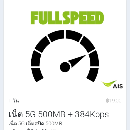
1 วัน
฿19.00
เน็ต 5G 500MB + 384Kbps
เน็ต 5G เต็มสปีด 500MB