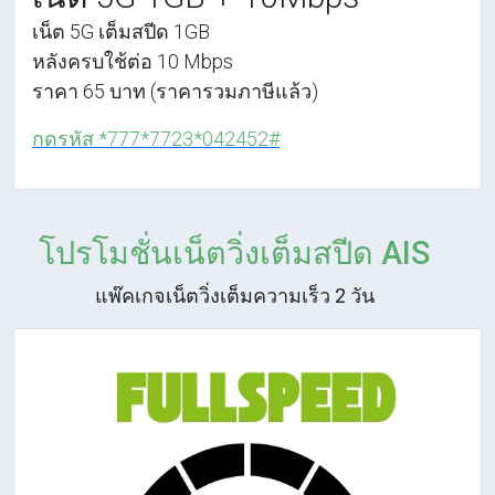
เน็ต 5G เต็มสปีด 1GB
หลังครบใช้ต่อ 10 Mbps
ราคา 65 บาท (ราคารวมภาษีแล้ว)
กดรหัส *777*7723*042452#
โปรโมชั่นเน็ตวิ่งเต็มสปีด AIS
แพ๊คเกจเน็ตวิ่งเต็มความเร็ว 2 วัน