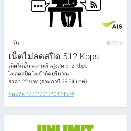
1 วัน
฿23.54
เน็ตไม่ลดสปีด 512 Kbps
เน็ตไม่อั้น ความเร็วสูงสุด 512 Kbps
ไม่ลดสปีด ไม่จำกัดปริมาณ
ราคา 22 บาท (รวมภาษี 23.54 บาท)
กดรหัส *777*7017*042452#