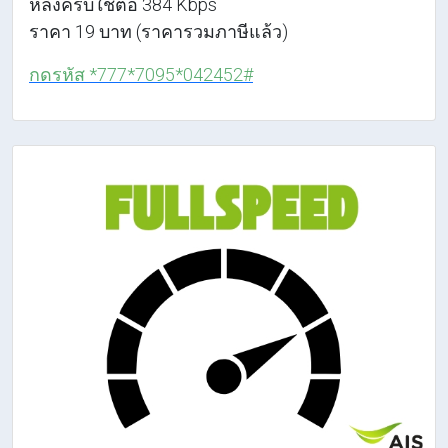
หลังครบใช้ต่อ 384 Kbps
ราคา 19 บาท (ราคารวมภาษีแล้ว)
กดรหัส *777*7095*042452#