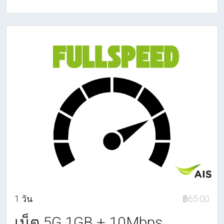
1 วัน
฿65.00
เน็ต 5G 1GB + 10Mbps