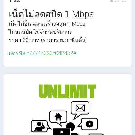
เน็ตไม่ลดสปีด 1 Mbps
เน็ตไม่อั้น ความเร็วสูงสุด 1 Mbps
ไม่ลดสปีด ไม่จำกัดปริมาณ
ราคา 30 บาท (ราคารวมภาษีแล้ว)
กดรหัส *777*7023*042452#