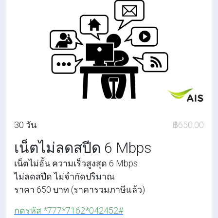
30 วัน
฿650.00
เน็ตไม่ลดสปีด 6 Mbps
เน็ตไม่อั้น ความเร็วสูงสุด 6 Mbps
ไม่ลดสปีด ไม่จำกัดปริมาณ
ราคา 650 บาท (ราคารวมภาษีแล้ว)
กดรหัส *777*7162*042452#