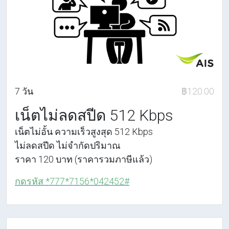
7 วัน
฿120.00
เน็ตไม่ลดสปีด 512 Kbps
เน็ตไม่อั้น ความเร็วสูงสุด 512 Kbps
ไม่ลดสปีด ไม่จำกัดปริมาณ
ราคา 120 บาท (ราคารวมภาษีแล้ว)
กดรหัส *777*7156*042452#