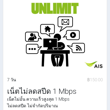
7 วัน
฿150.00
เน็ตไม่ลดสปีด 1 Mbps
เน็ตไม่อั้น ความเร็วสูงสุด 1 Mbps
ไม่ลดสปีด ไม่จำกัดปริมาณ