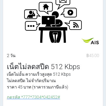
2 วัน
฿45.00
เน็ตไม่ลดสปีด 512 Kbps
เน็ตไม่อั้น ความเร็วสูงสุด 512 Kbps
ไม่ลดสปีด ไม่จำกัดปริมาณ
ราคา 45 บาท (ราคารวมภาษีแล้ว)
กดรหัส *777*7304*042452#