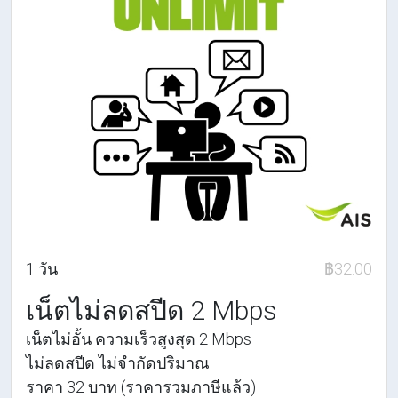
1 วัน
฿32.00
เน็ตไม่ลดสปีด 2 Mbps
เน็ตไม่อั้น ความเร็วสูงสุด 2 Mbps
ไม่ลดสปีด ไม่จำกัดปริมาณ
ราคา 32 บาท (ราคารวมภาษีแล้ว)