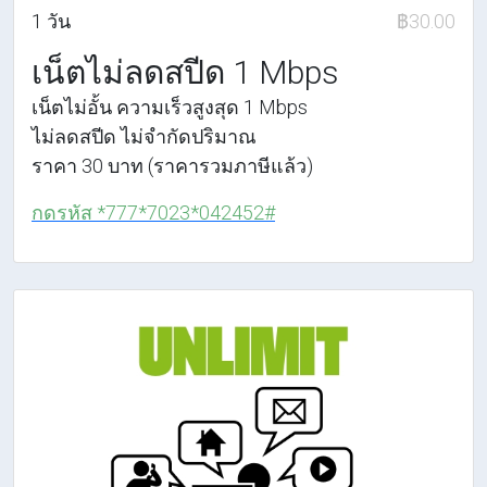
1 วัน
฿30.00
เน็ตไม่ลดสปีด 1 Mbps
เน็ตไม่อั้น ความเร็วสูงสุด 1 Mbps
ไม่ลดสปีด ไม่จำกัดปริมาณ
ราคา 30 บาท (ราคารวมภาษีแล้ว)
กดรหัส *777*7023*042452#