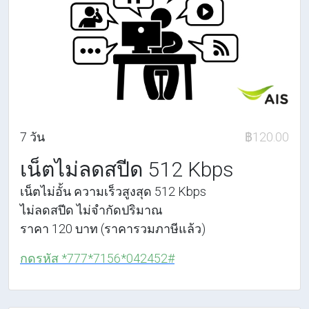
7 วัน
฿120.00
เน็ตไม่ลดสปีด 512 Kbps
เน็ตไม่อั้น ความเร็วสูงสุด 512 Kbps
ไม่ลดสปีด ไม่จำกัดปริมาณ
ราคา 120 บาท (ราคารวมภาษีแล้ว)
กดรหัส *777*7156*042452#