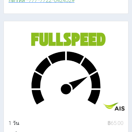
กดรหัส *777*7722*042452#
1 วัน
฿65.00