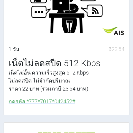
1 วัน
฿23.54
เน็ตไม่ลดสปีด 512 Kbps
เน็ตไม่อั้น ความเร็วสูงสุด 512 Kbps
ไม่ลดสปีด ไม่จำกัดปริมาณ
ราคา 22 บาท (รวมภาษี 23.54 บาท)
กดรหัส *777*7017*042452#