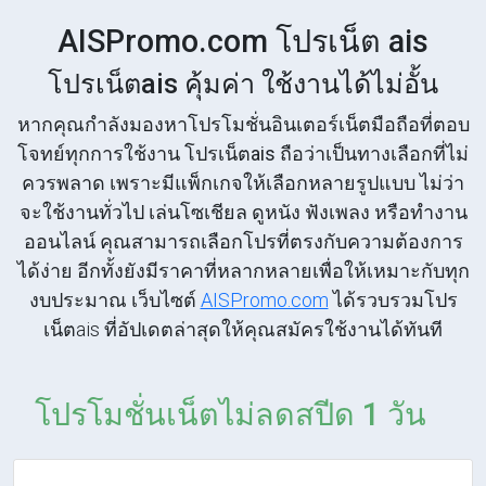
AISPromo.com โปรเน็ต ais
โปรเน็ตais คุ้มค่า ใช้งานได้ไม่อั้น
หากคุณกำลังมองหาโปรโมชั่นอินเตอร์เน็ตมือถือที่ตอบ
โจทย์ทุกการใช้งาน
โปรเน็ตais
ถือว่าเป็นทางเลือกที่ไม่
ควรพลาด เพราะมีแพ็กเกจให้เลือกหลายรูปแบบ ไม่ว่า
จะใช้งานทั่วไป เล่นโซเชียล ดูหนัง ฟังเพลง หรือทำงาน
ออนไลน์ คุณสามารถเลือกโปรที่ตรงกับความต้องการ
ได้ง่าย อีกทั้งยังมีราคาที่หลากหลายเพื่อให้เหมาะกับทุก
งบประมาณ เว็บไซต์
AISPromo.com
ได้รวบรวมโปร
เน็ตais ที่อัปเดตล่าสุดให้คุณสมัครใช้งานได้ทันที
โปรโมชั่นเน็ตไม่ลดสปีด 1 วัน