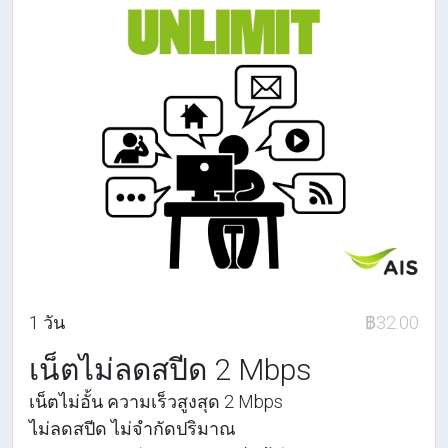
1 วัน
฿32.00
เน็ตไม่ลดสปีด 2 Mbps
เน็ตไม่อั้น ความเร็วสูงสุด 2 Mbps
ไม่ลดสปีด ไม่จำกัดปริมาณ