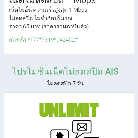
เน็ตไม่อั้น ความเร็วสูงสุด 1 Mbps
ไม่ลดสปีด ไม่จำกัดปริมาณ
ราคา 65 บาท (ราคารวมภาษีแล้ว)
กดรหัส *777*7319*042452#
โปรโมชั่นเน็ตไม่ลดสปีด AIS
ไม่ลดสปีด 7 วัน