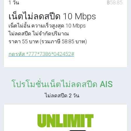
1 วัน
฿58.85
เน็ตไม่ลดสปีด 10 Mbps
เน็ตไม่อั้น ความเร็วสูงสุด 10 Mbps
ไม่ลดสปีด ไม่จำกัดปริมาณ
ราคา 55 บาท (รวมภาษี 58.85 บาท)
กดรหัส *777*7386*042452#
โปรโมชั่นเน็ตไม่ลดสปีด AIS
ไม่ลดสปีด 2 วัน