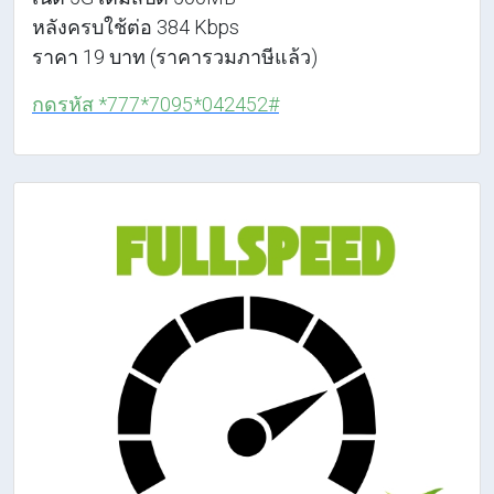
หลังครบใช้ต่อ 384 Kbps
ราคา 19 บาท (ราคารวมภาษีแล้ว)
กดรหัส *777*7095*042452#