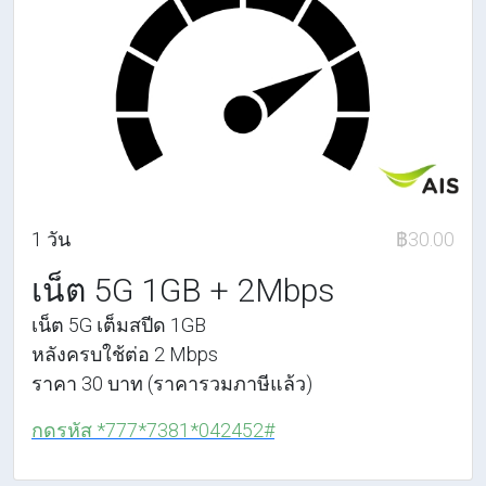
1 วัน
฿30.00
เน็ต 5G 1GB + 2Mbps
เน็ต 5G เต็มสปีด 1GB
หลังครบใช้ต่อ 2 Mbps
ราคา 30 บาท (ราคารวมภาษีแล้ว)
กดรหัส *777*7381*042452#