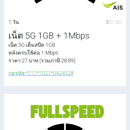
1 วัน
฿27.00
เน็ต 5G 1GB + 1Mbps
เน็ต 5G เต็มสปีด 1GB
หลังครบใช้ต่อ 1 Mbps
ราคา 27 บาท (รวมภาษี 28.89)
กดรหัส *777*7021*042452#