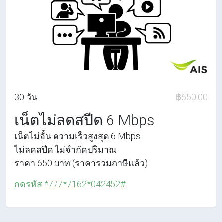
30 วัน
฿650.00
เน็ตไม่ลดสปีด 6 Mbps
เน็ตไม่อั้น ความเร็วสูงสุด 6 Mbps
ไม่ลดสปีด ไม่จำกัดปริมาณ
ราคา 650 บาท (ราคารวมภาษีแล้ว)
กดรหัส *777*7162*042452#