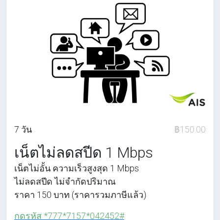
7 วัน
฿150.00
เน็ตไม่ลดสปีด 1 Mbps
เน็ตไม่อั้น ความเร็วสูงสุด 1 Mbps
ไม่ลดสปีด ไม่จำกัดปริมาณ
ราคา 150 บาท (ราคารวมภาษีแล้ว)
กดรหัส *777*7157*042452#