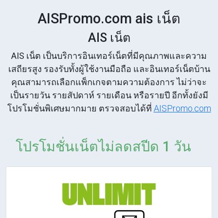
AISPromo.com ais เน็ต
AIS เน็ต
AIS เน็ต
เป็นบริการอินเทอร์เน็ตที่มีคุณภาพและความ
เสถียรสูง รองรับทั้งผู้ใช้งานมือถือ และอินเทอร์เน็ตบ้าน
คุณสามารถเลือกแพ็กเกจตามความต้องการ ไม่ว่าจะ
เป็นรายวัน รายสัปดาห์ รายเดือน หรือรายปี อีกทั้งยังมี
โปรโมชั่นพิเศษมากมาย ตรวจสอบได้ที่
AISPromo.com
โปรโมชั่นเน็ตไม่ลดสปีด 1 วัน