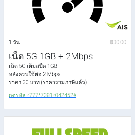
1 วัน
฿30.00
เน็ต 5G 1GB + 2Mbps
เน็ต 5G เต็มสปีด 1GB
หลังครบใช้ต่อ 2 Mbps
ราคา 30 บาท (ราคารวมภาษีแล้ว)
กดรหัส *777*7381*042452#