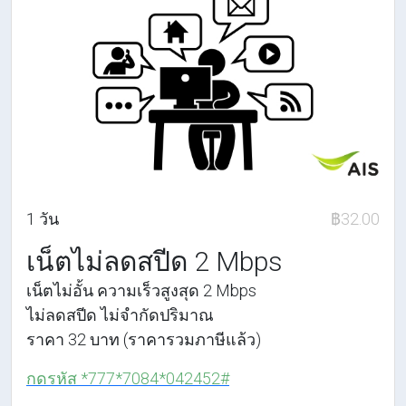
1 วัน
฿32.00
เน็ตไม่ลดสปีด 2 Mbps
เน็ตไม่อั้น ความเร็วสูงสุด 2 Mbps
ไม่ลดสปีด ไม่จำกัดปริมาณ
ราคา 32 บาท (ราคารวมภาษีแล้ว)
กดรหัส *777*7084*042452#