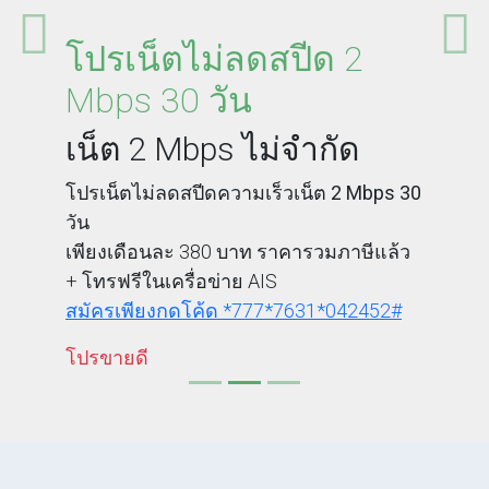
โปรเน็ตไม่ลดสปีด 2
Mbps 30 วัน
เน็ต 2 Mbps ไม่จำกัด
โปรเน็ตไม่ลดสปีดความเร็วเน็ต
2 Mbps 30
วัน
เพียงเดือนละ 380 บาท ราคารวมภาษีแล้ว
+ โทรฟรีในเครื่อข่าย AIS
สมัครเพียงกดโค้ด *777*7631*042452#
โปรขายดี