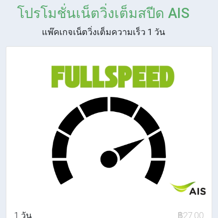
โปรโมชั่นเน็ตวิ่งเต็มสปีด AIS
แพ๊คเกจเน็ตวิ่งเต็มความเร็ว 1 วัน
1 วัน
฿27.00