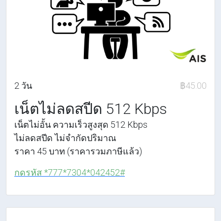
2 วัน
฿45.00
เน็ตไม่ลดสปีด 512 Kbps
เน็ตไม่อั้น ความเร็วสูงสุด 512 Kbps
ไม่ลดสปีด ไม่จำกัดปริมาณ
ราคา 45 บาท (ราคารวมภาษีแล้ว)
กดรหัส *777*7304*042452#