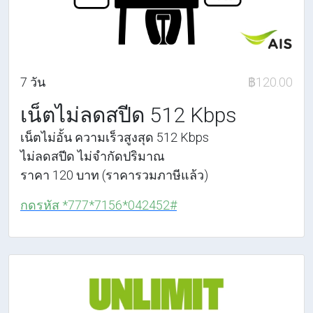
7 วัน
฿120.00
เน็ตไม่ลดสปีด 512 Kbps
เน็ตไม่อั้น ความเร็วสูงสุด 512 Kbps
ไม่ลดสปีด ไม่จำกัดปริมาณ
ราคา 120 บาท (ราคารวมภาษีแล้ว)
กดรหัส *777*7156*042452#