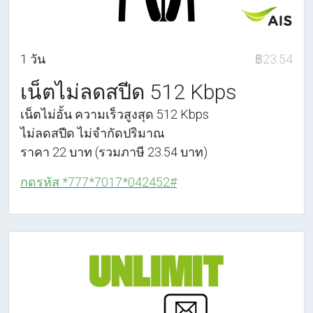
1 วัน
฿23.54
เน็ตไม่ลดสปีด 512 Kbps
เน็ตไม่อั้น ความเร็วสูงสุด 512 Kbps
ไม่ลดสปีด ไม่จำกัดปริมาณ
ราคา 22 บาท (รวมภาษี 23.54 บาท)
กดรหัส *777*7017*042452#