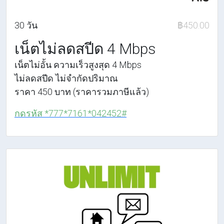
30 วัน
฿450.00
เน็ตไม่ลดสปีด 4 Mbps
เน็ตไม่อั้น ความเร็วสูงสุด 4 Mbps
ไม่ลดสปีด ไม่จำกัดปริมาณ
ราคา 450 บาท (ราคารวมภาษีแล้ว)
กดรหัส *777*7161*042452#