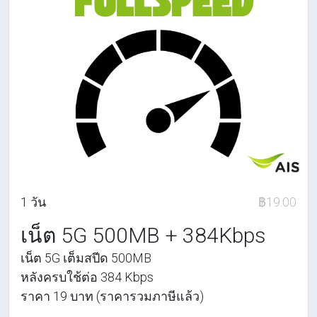
1 วัน
฿19.00
เน็ต 5G 500MB + 384Kbps
เน็ต 5G เต็มสปีด 500MB
หลังครบใช้ต่อ 384 Kbps
ราคา 19 บาท (ราคารวมภาษีแล้ว)