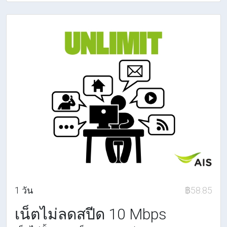
1 วัน
฿58.85
เน็ตไม่ลดสปีด 10 Mbps