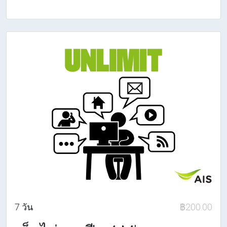
7 วัน
฿200.00