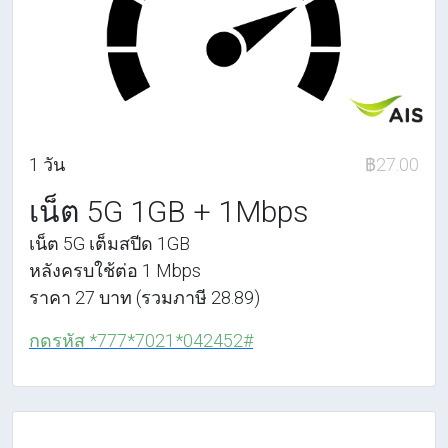
1 วัน
฿27.00
เน็ต 5G 1GB + 1Mbps
เน็ต 5G เต็มสปีด 1GB
หลังครบใช้ต่อ 1 Mbps
ราคา 27 บาท (รวมภาษี 28.89)
กดรหัส *777*7021*042452#