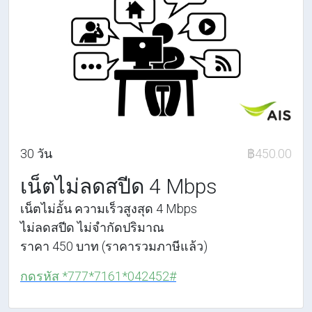
30 วัน
฿450.00
เน็ตไม่ลดสปีด 4 Mbps
เน็ตไม่อั้น ความเร็วสูงสุด 4 Mbps
ไม่ลดสปีด ไม่จำกัดปริมาณ
ราคา 450 บาท (ราคารวมภาษีแล้ว)
กดรหัส *777*7161*042452#