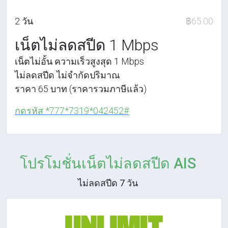
2 วัน
฿65.00
เน็ตไม่ลดสปีด 1 Mbps
เน็ตไม่อั้น ความเร็วสูงสุด 1 Mbps
ไม่ลดสปีด ไม่จำกัดปริมาณ
ราคา 65 บาท (ราคารวมภาษีแล้ว)
กดรหัส *777*7319*042452#
โปรโมชั่นเน็ตไม่ลดสปีด AIS
ไม่ลดสปีด 7 วัน