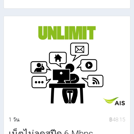
1 วัน
฿48.15
เน็ตไม่ลดสปีด 6 Mbps