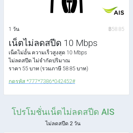
1 วัน
฿58.85
เน็ตไม่ลดสปีด 10 Mbps
เน็ตไม่อั้น ความเร็วสูงสุด 10 Mbps
ไม่ลดสปีด ไม่จำกัดปริมาณ
ราคา 55 บาท (รวมภาษี 58.85 บาท)
กดรหัส *777*7386*042452#
โปรโมชั่นเน็ตไม่ลดสปีด AIS
ไม่ลดสปีด 2 วัน