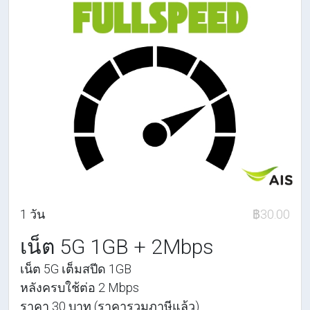
1 วัน
฿30.00
เน็ต 5G 1GB + 2Mbps
เน็ต 5G เต็มสปีด 1GB
หลังครบใช้ต่อ 2 Mbps
ราคา 30 บาท (ราคารวมภาษีแล้ว)