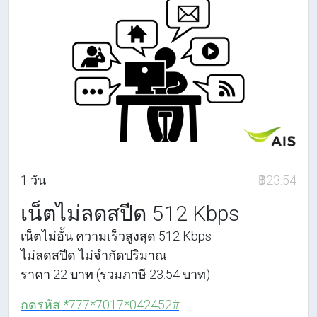
1 วัน
฿23.54
เน็ตไม่ลดสปีด 512 Kbps
เน็ตไม่อั้น ความเร็วสูงสุด 512 Kbps
ไม่ลดสปีด ไม่จำกัดปริมาณ
ราคา 22 บาท (รวมภาษี 23.54 บาท)
กดรหัส *777*7017*042452#