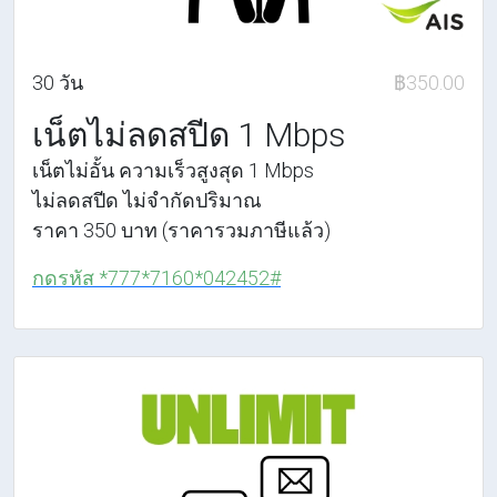
30 วัน
฿350.00
เน็ตไม่ลดสปีด 1 Mbps
เน็ตไม่อั้น ความเร็วสูงสุด 1 Mbps
ไม่ลดสปีด ไม่จำกัดปริมาณ
ราคา 350 บาท (ราคารวมภาษีแล้ว)
กดรหัส *777*7160*042452#