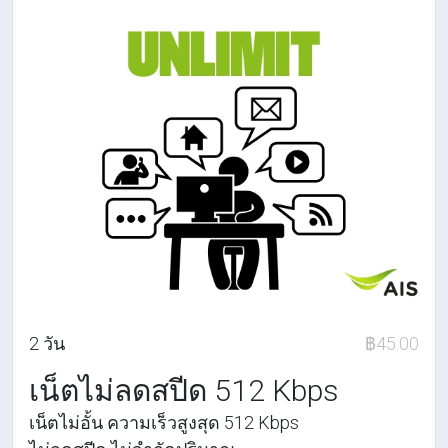
2 วัน
฿45.00
เน็ตไม่ลดสปีด 512 Kbps
เน็ตไม่อั้น ความเร็วสูงสุด 512 Kbps