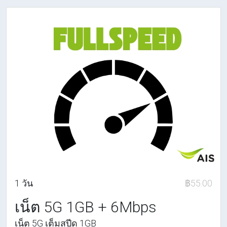
1 วัน
฿55.00
เน็ต 5G 1GB + 6Mbps
เน็ต 5G เต็มสปีด 1GB