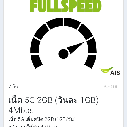
2 วัน
฿70.00
เน็ต 5G 2GB (วันละ 1GB) +
4Mbps
เน็ต 5G เต็มสปีด 2GB (1GB/วัน)
หลังครบใช้ต่อ 4 Mbps