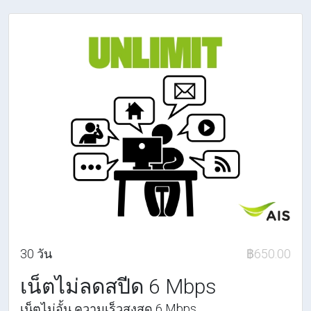
30 วัน
฿650.00
เน็ตไม่ลดสปีด 6 Mbps
เน็ตไม่อั้น ความเร็วสูงสุด 6 Mbps