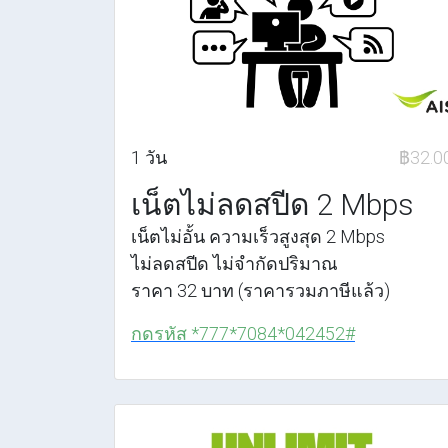
1 วัน
฿32.0
เน็ตไม่ลดสปีด 2 Mbps
เน็ตไม่อั้น ความเร็วสูงสุด 2 Mbps
ไม่ลดสปีด ไม่จำกัดปริมาณ
ราคา 32 บาท (ราคารวมภาษีแล้ว)
กดรหัส *777*7084*042452#