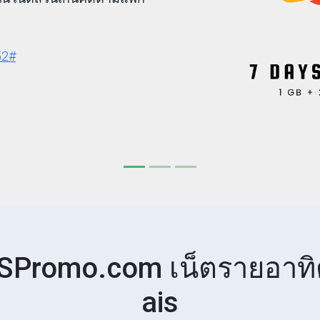
IS
7*7631*042452#
SPromo.com เน็ตรายอาทิ
ais