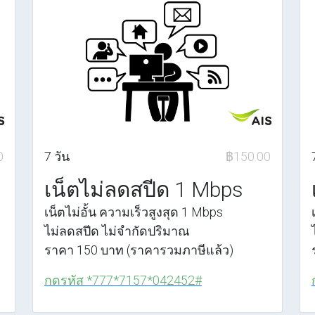
0
7 วัน
฿150.00
เน็ตไม่ลดสปีด 1 Mbps
เน็ตไม่อั้น ความเร็วสูงสุด 1 Mbps
ไม่ลดสปีด ไม่จำกัดปริมาณ
ราคา 150 บาท (ราคารวมภาษีแล้ว)
กดรหัส *777*7157*042452#