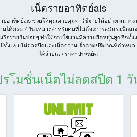
เน็ตรายอาทิตย์ais
รายอาทิตย์ais
ช่วยให้คุณควบคุมค่าใช้จ่ายได้อย่างเหมาะ
งานได้ครบ 7 วัน เหมาะสำหรับคนที่ไม่ต้องการสมัครแพ็กเก
หรือรายวันบ่อยๆ ทำให้การใช้งานมีความยืดหยุ่นสูง อีกทั้ง
ังมีทั้งแบบไม่ลดสปีดและเน็ตความเร็วตามปริมาณที่กำหนด
ได้ง่ายและราคาประหยัด
รโมชั่นเน็ตไม่ลดสปีด 1 วั