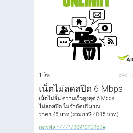
1 วัน
฿48.1
เน็ตไม่ลดสปีด 6 Mbps
เน็ตไม่อั้น ความเร็วสูงสุด 6 Mbps
ไม่ลดสปีด ไม่จำกัดปริมาณ
ราคา 45 บาท (รวมภาษี 48.15 บาท)
กดรหัส *777*7209*042452#