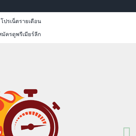
โปรเน็ตรายเดือน
สมัครดูพรีเมียร์ลีก