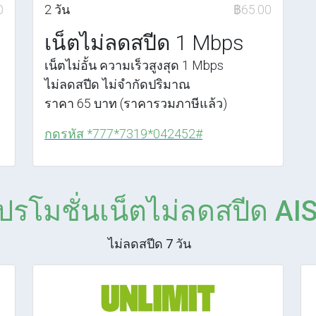
0
2 วัน
฿65.00
เน็ตไม่ลดสปีด 1 Mbps
เน็ตไม่อั้น ความเร็วสูงสุด 1 Mbps
ไม่ลดสปีด ไม่จำกัดปริมาณ
ราคา 65 บาท (ราคารวมภาษีแล้ว)
กดรหัส *777*7319*042452#
ปรโมชั่นเน็ตไม่ลดสปีด AI
ไม่ลดสปีด 7 วัน