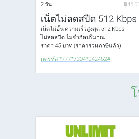
2 วัน
฿45.0
เน็ตไม่ลดสปีด 512 Kbps
เน็ตไม่อั้น ความเร็วสูงสุด 512 Kbps
ไม่ลดสปีด ไม่จำกัดปริมาณ
ราคา 45 บาท (ราคารวมภาษีแล้ว)
กดรหัส *777*7304*042452#
โ