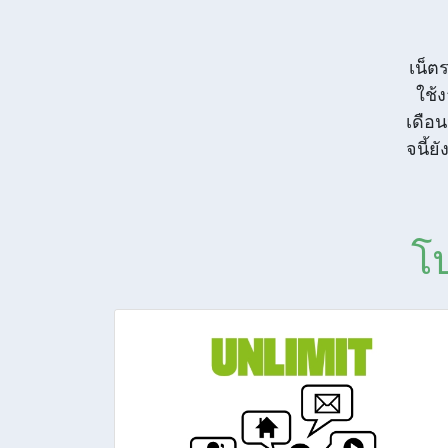
เน็ต
ใช้
เดือน
จนี้ย
โป