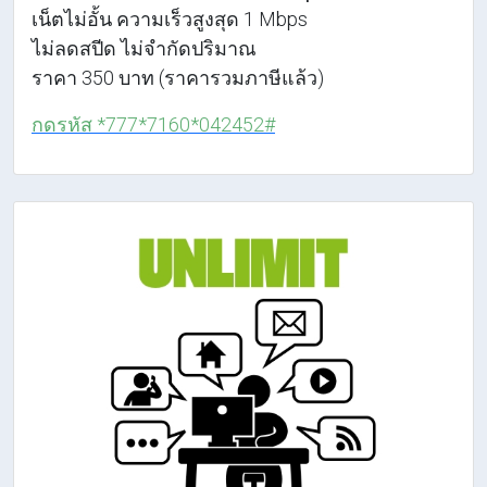
เน็ตไม่อั้น ความเร็วสูงสุด 1 Mbps
ไม่ลดสปีด ไม่จำกัดปริมาณ
ราคา 350 บาท (ราคารวมภาษีแล้ว)
กดรหัส *777*7160*042452#