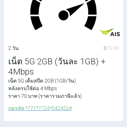
2 วัน
฿70.00
เน็ต 5G 2GB (วันละ 1GB) +
4Mbps
เน็ต 5G เต็มสปีด 2GB (1GB/วัน)
หลังครบใช้ต่อ 4 Mbps
ราคา 70 บาท (ราคารวมภาษีแล้ว)
กดรหัส *777*7724*042452#