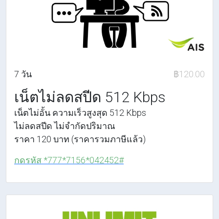
7 วัน
฿120.00
เน็ตไม่ลดสปีด 512 Kbps
เน็ตไม่อั้น ความเร็วสูงสุด 512 Kbps
ไม่ลดสปีด ไม่จำกัดปริมาณ
ราคา 120 บาท (ราคารวมภาษีแล้ว)
กดรหัส *777*7156*042452#