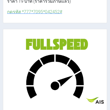
ราคา 19 บาท (ราคารวมภาษีแล้ว)
กดรหัส *777*7095*042452#