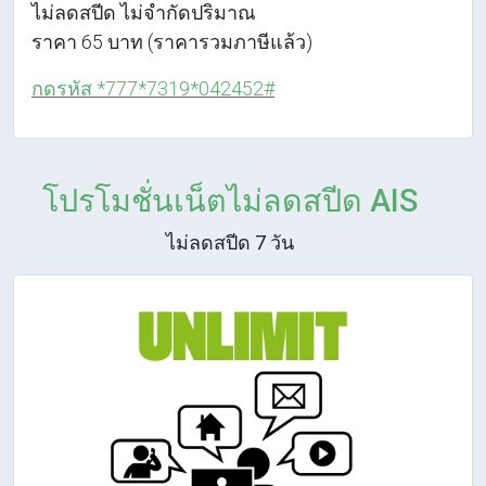
ไม่ลดสปีด ไม่จำกัดปริมาณ
ราคา 65 บาท (ราคารวมภาษีแล้ว)
กดรหัส *777*7319*042452#
โปรโมชั่นเน็ตไม่ลดสปีด AIS
ไม่ลดสปีด 7 วัน