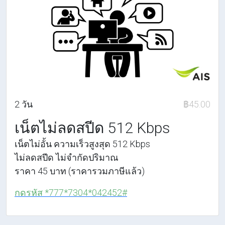
2 วัน
฿45.00
เน็ตไม่ลดสปีด 512 Kbps
เน็ตไม่อั้น ความเร็วสูงสุด 512 Kbps
ไม่ลดสปีด ไม่จำกัดปริมาณ
ราคา 45 บาท (ราคารวมภาษีแล้ว)
กดรหัส *777*7304*042452#