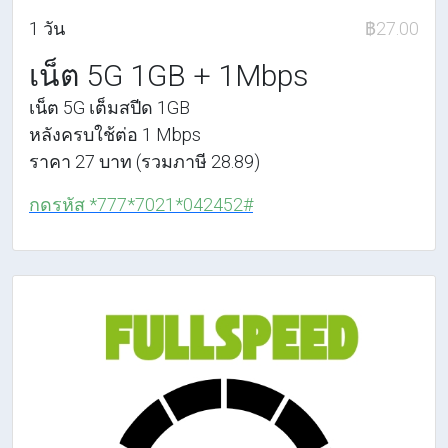
1 วัน
฿27.00
เน็ต 5G 1GB + 1Mbps
เน็ต 5G เต็มสปีด 1GB
หลังครบใช้ต่อ 1 Mbps
ราคา 27 บาท (รวมภาษี 28.89)
กดรหัส *777*7021*042452#