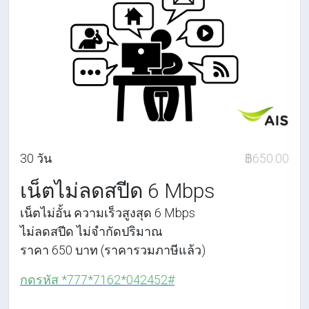
30 วัน
฿650.00
เน็ตไม่ลดสปีด 6 Mbps
เน็ตไม่อั้น ความเร็วสูงสุด 6 Mbps
ไม่ลดสปีด ไม่จำกัดปริมาณ
ราคา 650 บาท (ราคารวมภาษีแล้ว)
กดรหัส *777*7162*042452#