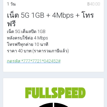
1 วัน
฿40.00
เน็ต 5G 1GB + 4Mbps + โทร
ฟรี
เน็ต 5G เต็มสปีด 1GB
หลังครบใช้ต่อ 4 Mbps
โทรฟรีทุกค่าย 10 นาที
ราคา 40 บาท (ราคารวมภาษีแล้ว)
กดรหัส *777*7721*042452#