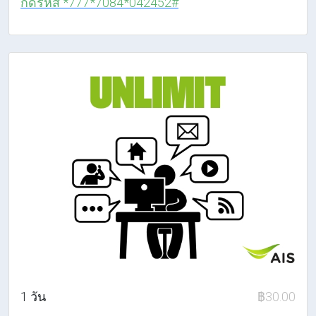
กดรหัส *777*7084*042452#
1 วัน
฿30.00