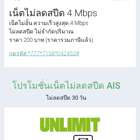
เน็ตไม่ลดสปีด 4 Mbps
เน็ตไม่อั้น ความเร็วสูงสุด 4 Mbps
ไม่ลดสปีด ไม่จำกัดปริมาณ
ราคา 200 บาท (ราคารวมภาษีแล้ว)
กดรหัส *777*7158*042452#
โปรโมชั่นเน็ตไม่ลดสปีด AIS
ไม่ลดสปีด 30 วัน