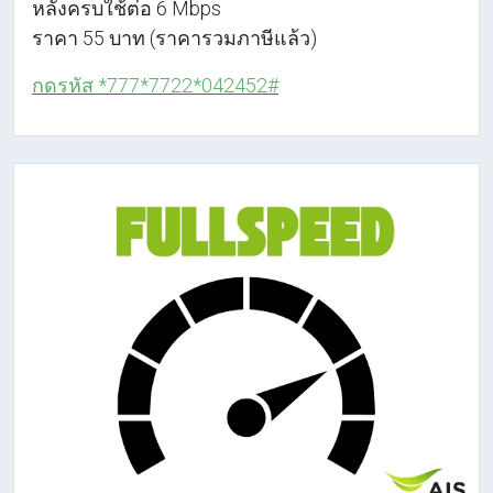
หลังครบใช้ต่อ 6 Mbps
ราคา 55 บาท (ราคารวมภาษีแล้ว)
กดรหัส *777*7722*042452#