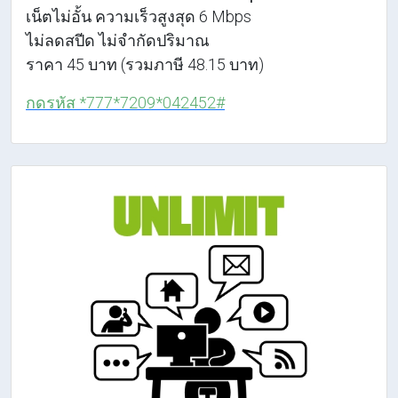
เน็ตไม่อั้น ความเร็วสูงสุด 6 Mbps
ไม่ลดสปีด ไม่จำกัดปริมาณ
ราคา 45 บาท (รวมภาษี 48.15 บาท)
กดรหัส *777*7209*042452#