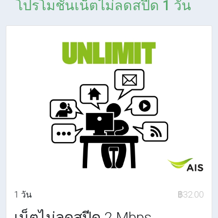
โปรโมชั่นเน็ตไม่ลดสปีด 1 วัน
1 วัน
฿32.00
เน็ตไม่ลดสปีด 2 Mbps