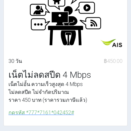
30 วัน
฿450.00
เน็ตไม่ลดสปีด 4 Mbps
เน็ตไม่อั้น ความเร็วสูงสุด 4 Mbps
ไม่ลดสปีด ไม่จำกัดปริมาณ
ราคา 450 บาท (ราคารวมภาษีแล้ว)
กดรหัส *777*7161*042452#