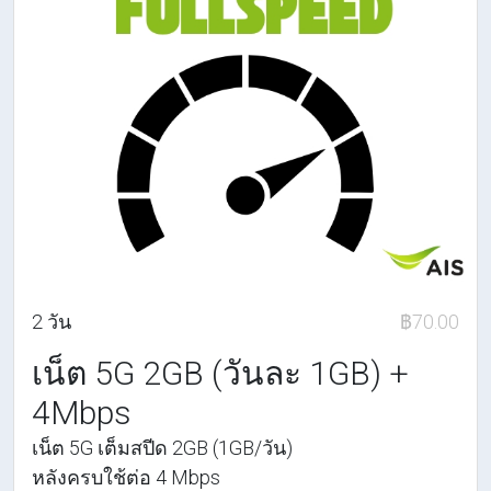
2 วัน
฿70.00
เน็ต 5G 2GB (วันละ 1GB) +
4Mbps
เน็ต 5G เต็มสปีด 2GB (1GB/วัน)
หลังครบใช้ต่อ 4 Mbps