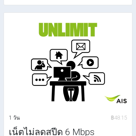
1 วัน
฿48.15
เน็ตไม่ลดสปีด 6 Mbps