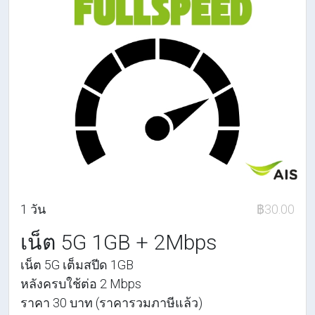
1 วัน
฿30.00
เน็ต 5G 1GB + 2Mbps
เน็ต 5G เต็มสปีด 1GB
หลังครบใช้ต่อ 2 Mbps
ราคา 30 บาท (ราคารวมภาษีแล้ว)