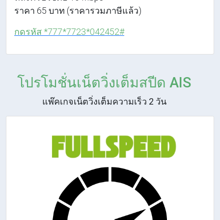
ราคา 65 บาท (ราคารวมภาษีแล้ว)
กดรหัส *777*7723*042452#
โปรโมชั่นเน็ตวิ่งเต็มสปีด AIS
แพ๊คเกจเน็ตวิ่งเต็มความเร็ว 2 วัน