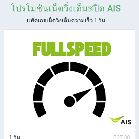
โปรโมชั่นเน็ตวิ่งเต็มสปีด AIS
แพ๊คเกจเน็ตวิ่งเต็มความเร็ว 1 วัน
1 วัน
฿27.00