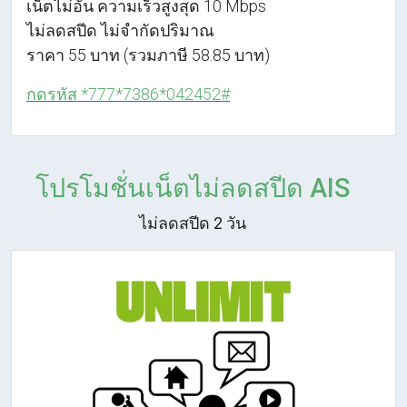
เน็ตไม่อั้น ความเร็วสูงสุด 10 Mbps
ไม่ลดสปีด ไม่จำกัดปริมาณ
ราคา 55 บาท (รวมภาษี 58.85 บาท)
กดรหัส *777*7386*042452#
โปรโมชั่นเน็ตไม่ลดสปีด AIS
ไม่ลดสปีด 2 วัน