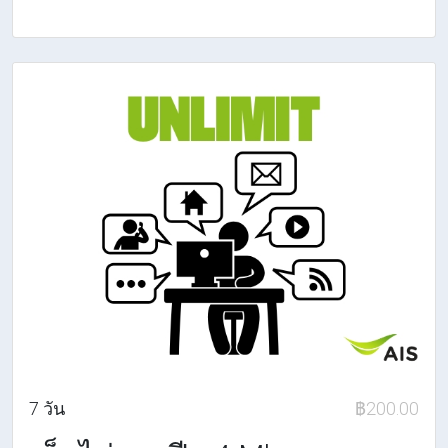
7 วัน
฿200.00