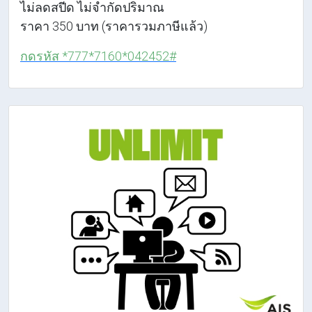
ไม่ลดสปีด ไม่จำกัดปริมาณ
ราคา 350 บาท (ราคารวมภาษีแล้ว)
กดรหัส *777*7160*042452#