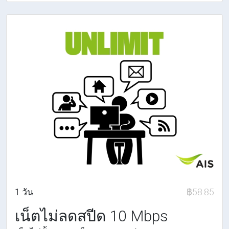
1 วัน
฿58.85
เน็ตไม่ลดสปีด 10 Mbps