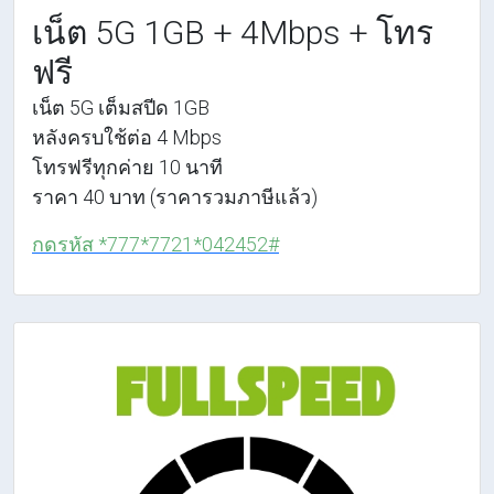
เน็ต 5G 1GB + 4Mbps + โทร
ฟรี
เน็ต 5G เต็มสปีด 1GB
หลังครบใช้ต่อ 4 Mbps
โทรฟรีทุกค่าย 10 นาที
ราคา 40 บาท (ราคารวมภาษีแล้ว)
กดรหัส *777*7721*042452#