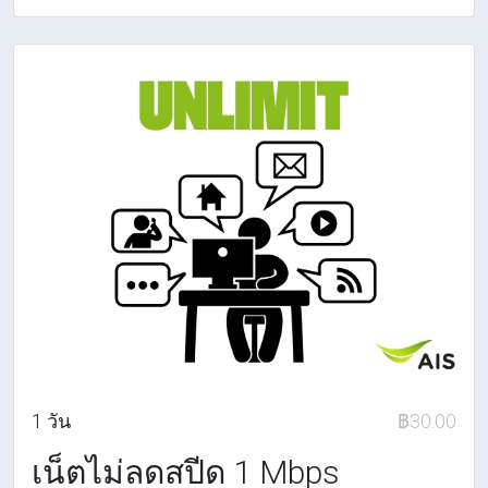
1 วัน
฿30.00
เน็ตไม่ลดสปีด 1 Mbps