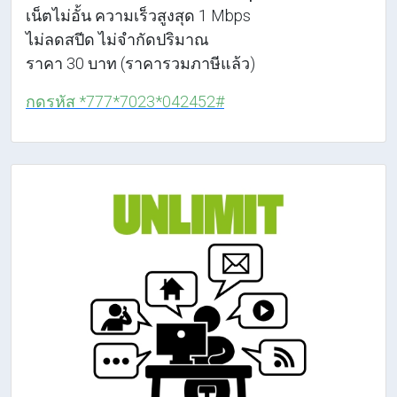
เน็ตไม่อั้น ความเร็วสูงสุด 1 Mbps
ไม่ลดสปีด ไม่จำกัดปริมาณ
ราคา 30 บาท (ราคารวมภาษีแล้ว)
กดรหัส *777*7023*042452#