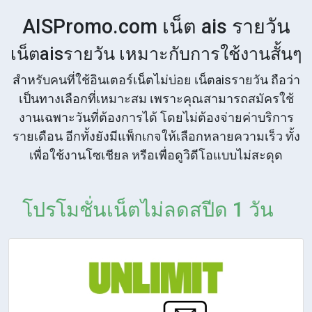
AISPromo.com เน็ต ais รายวัน
เน็ตaisรายวัน เหมาะกับการใช้งานสั้นๆ
สำหรับคนที่ใช้อินเตอร์เน็ตไม่บ่อย
เน็ตaisรายวัน
ถือว่า
เป็นทางเลือกที่เหมาะสม เพราะคุณสามารถสมัครใช้
งานเฉพาะวันที่ต้องการได้ โดยไม่ต้องจ่ายค่าบริการ
รายเดือน อีกทั้งยังมีแพ็กเกจให้เลือกหลายความเร็ว ทั้ง
เพื่อใช้งานโซเชียล หรือเพื่อดูวิดีโอแบบไม่สะดุด
โปรโมชั่นเน็ตไม่ลดสปีด 1 วัน