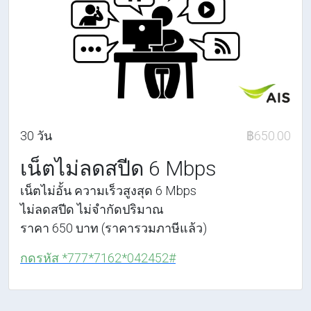
30 วัน
฿650.00
เน็ตไม่ลดสปีด 6 Mbps
เน็ตไม่อั้น ความเร็วสูงสุด 6 Mbps
ไม่ลดสปีด ไม่จำกัดปริมาณ
ราคา 650 บาท (ราคารวมภาษีแล้ว)
กดรหัส *777*7162*042452#