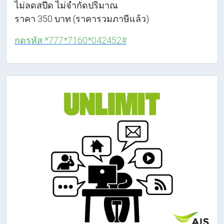
ไม่ลดสปีด ไม่จำกัดปริมาณ
ราคา 350 บาท (ราคารวมภาษีแล้ว)
กดรหัส *777*7160*042452#