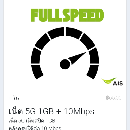
1 วัน
฿65.00
เน็ต 5G 1GB + 10Mbps
เน็ต 5G เต็มสปีด 1GB
หลังครบใช้ต่อ 10 Mbps