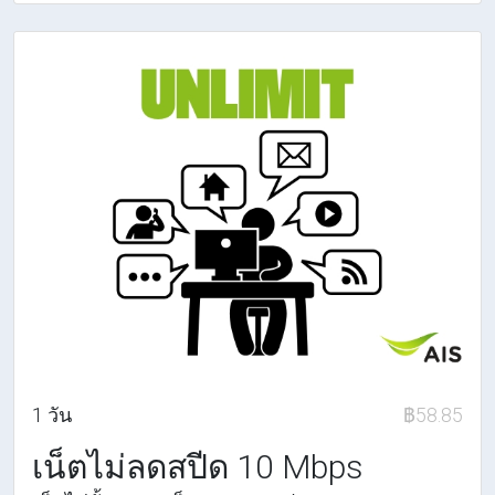
1 วัน
฿58.85
เน็ตไม่ลดสปีด 10 Mbps