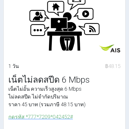
1 วัน
฿48.15
เน็ตไม่ลดสปีด 6 Mbps
เน็ตไม่อั้น ความเร็วสูงสุด 6 Mbps
ไม่ลดสปีด ไม่จำกัดปริมาณ
ราคา 45 บาท (รวมภาษี 48.15 บาท)
กดรหัส *777*7209*042452#