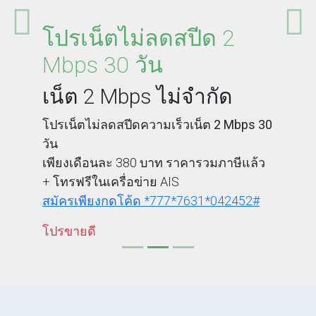
โปรเน็ตไม่ลดสปีด 2
Mbps 30 วัน
เน็ต 2 Mbps ไม่จำกัด
โปรเน็ตไม่ลดสปีดความเร็วเน็ต
2 Mbps 30
วัน
เพียงเดือนละ 380 บาท ราคารวมภาษีแล้ว
+ โทรฟรีในเครื่อข่าย AIS
สมัครเพียงกดโค้ด *777*7631*042452#
โปรขายดี