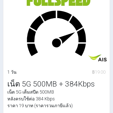
1 วัน
฿19.00
เน็ต 5G 500MB + 384Kbps
เน็ต 5G เต็มสปีด 500MB
หลังครบใช้ต่อ 384 Kbps
ราคา 19 บาท (ราคารวมภาษีแล้ว)