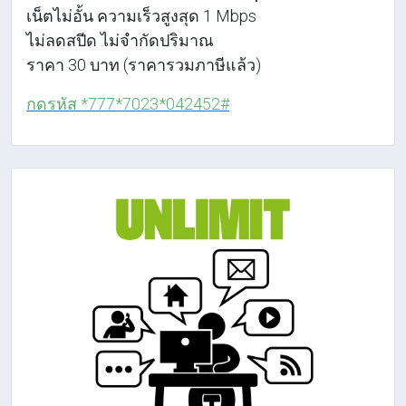
เน็ตไม่อั้น ความเร็วสูงสุด 1 Mbps
ไม่ลดสปีด ไม่จำกัดปริมาณ
ราคา 30 บาท (ราคารวมภาษีแล้ว)
กดรหัส *777*7023*042452#