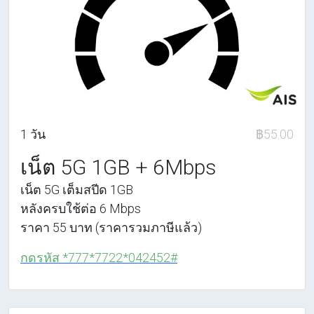
1 วัน
฿55.00
เน็ต 5G 1GB + 6Mbps
เน็ต 5G เต็มสปีด 1GB
หลังครบใช้ต่อ 6 Mbps
ราคา 55 บาท (ราคารวมภาษีแล้ว)
กดรหัส *777*7722*042452#