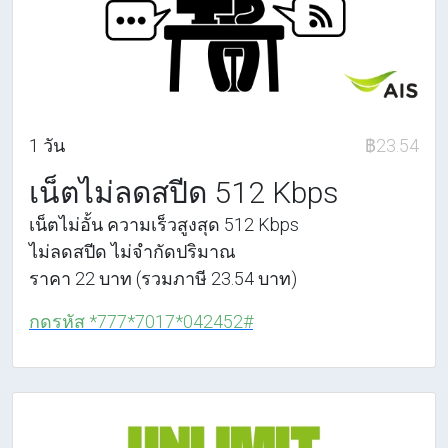
1 วัน
฿23.54
เน็ตไม่ลดสปีด 512 Kbps
เน็ตไม่อั้น ความเร็วสูงสุด 512 Kbps
ไม่ลดสปีด ไม่จำกัดปริมาณ
ราคา 22 บาท (รวมภาษี 23.54 บาท)
กดรหัส *777*7017*042452#