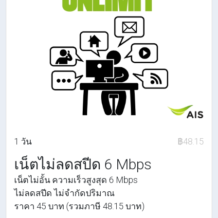
1 วัน
฿48.15
เน็ตไม่ลดสปีด 6 Mbps
เน็ตไม่อั้น ความเร็วสูงสุด 6 Mbps
ไม่ลดสปีด ไม่จำกัดปริมาณ
ราคา 45 บาท (รวมภาษี 48.15 บาท)