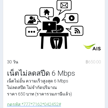
30 วัน
฿650.00
เน็ตไม่ลดสปีด 6 Mbps
เน็ตไม่อั้น ความเร็วสูงสุด 6 Mbps
ไม่ลดสปีด ไม่จำกัดปริมาณ
ราคา 650 บาท (ราคารวมภาษีแล้ว)
กดรหัส *777*7162*042452#