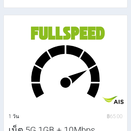
1 วัน
฿65.00
เน็ต 5G 1GB + 10Mbps