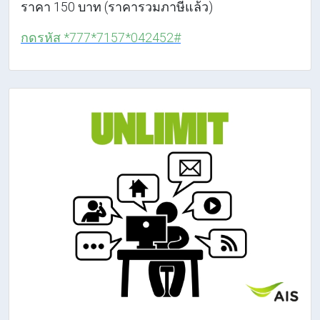
ราคา 150 บาท (ราคารวมภาษีแล้ว)
กดรหัส *777*7157*042452#