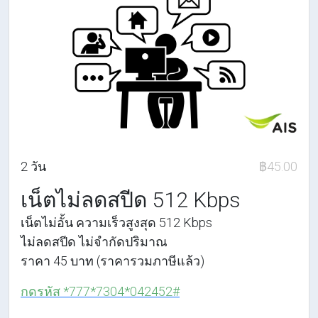
2 วัน
฿45.00
เน็ตไม่ลดสปีด 512 Kbps
เน็ตไม่อั้น ความเร็วสูงสุด 512 Kbps
ไม่ลดสปีด ไม่จำกัดปริมาณ
ราคา 45 บาท (ราคารวมภาษีแล้ว)
กดรหัส *777*7304*042452#