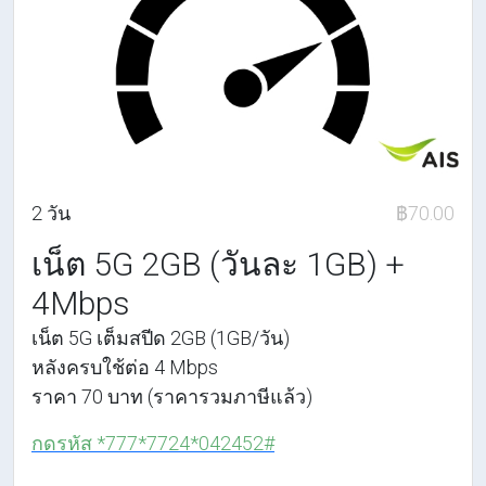
2 วัน
฿70.00
เน็ต 5G 2GB (วันละ 1GB) +
4Mbps
เน็ต 5G เต็มสปีด 2GB (1GB/วัน)
หลังครบใช้ต่อ 4 Mbps
ราคา 70 บาท (ราคารวมภาษีแล้ว)
กดรหัส *777*7724*042452#