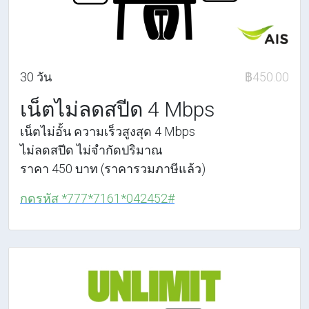
30 วัน
฿450.00
เน็ตไม่ลดสปีด 4 Mbps
เน็ตไม่อั้น ความเร็วสูงสุด 4 Mbps
ไม่ลดสปีด ไม่จำกัดปริมาณ
ราคา 450 บาท (ราคารวมภาษีแล้ว)
กดรหัส *777*7161*042452#