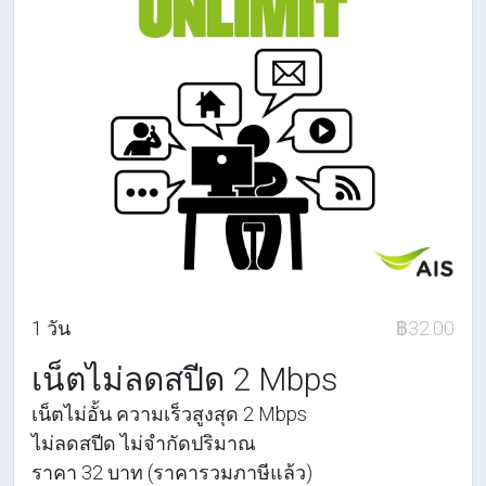
1 วัน
฿32.00
เน็ตไม่ลดสปีด 2 Mbps
เน็ตไม่อั้น ความเร็วสูงสุด 2 Mbps
ไม่ลดสปีด ไม่จำกัดปริมาณ
ราคา 32 บาท (ราคารวมภาษีแล้ว)