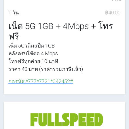
1 วัน
฿40.00
เน็ต 5G 1GB + 4Mbps + โทร
ฟรี
เน็ต 5G เต็มสปีด 1GB
หลังครบใช้ต่อ 4 Mbps
โทรฟรีทุกค่าย 10 นาที
ราคา 40 บาท (ราคารวมภาษีแล้ว)
กดรหัส *777*7721*042452#