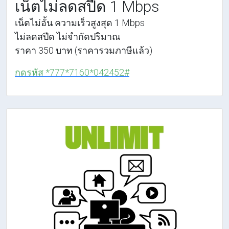
เน็ตไม่ลดสปีด 1 Mbps
เน็ตไม่อั้น ความเร็วสูงสุด 1 Mbps
ไม่ลดสปีด ไม่จำกัดปริมาณ
ราคา 350 บาท (ราคารวมภาษีแล้ว)
กดรหัส *777*7160*042452#