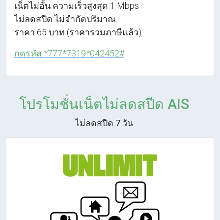
เน็ตไม่อั้น ความเร็วสูงสุด 1 Mbps
ไม่ลดสปีด ไม่จำกัดปริมาณ
ราคา 65 บาท (ราคารวมภาษีแล้ว)
กดรหัส *777*7319*042452#
โปรโมชั่นเน็ตไม่ลดสปีด AIS
ไม่ลดสปีด 7 วัน