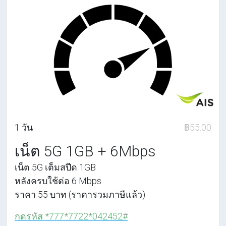
1 วัน
฿55.00
เน็ต 5G 1GB + 6Mbps
เน็ต 5G เต็มสปีด 1GB
หลังครบใช้ต่อ 6 Mbps
ราคา 55 บาท (ราคารวมภาษีแล้ว)
กดรหัส *777*7722*042452#