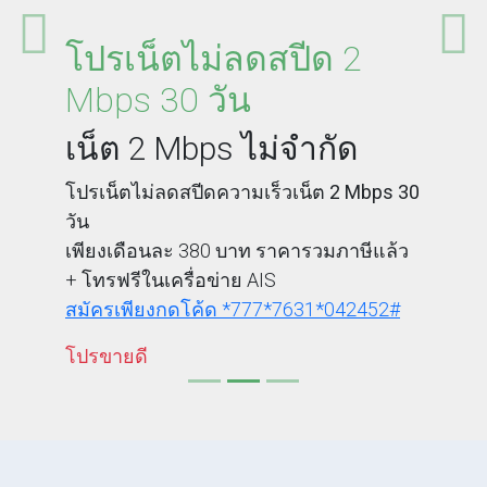
โปรเน็ตไม่ลดสปีด 2
Mbps 30 วัน
เน็ต 2 Mbps ไม่จำกัด
โปรเน็ตไม่ลดสปีดความเร็วเน็ต
2 Mbps 30
วัน
เพียงเดือนละ 380 บาท ราคารวมภาษีแล้ว
+ โทรฟรีในเครื่อข่าย AIS
สมัครเพียงกดโค้ด *777*7631*042452#
โปรขายดี