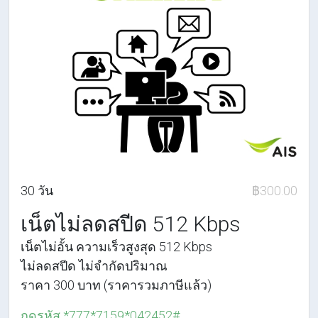
30 วัน
฿300.00
เน็ตไม่ลดสปีด 512 Kbps
เน็ตไม่อั้น ความเร็วสูงสุด 512 Kbps
ไม่ลดสปีด ไม่จำกัดปริมาณ
ราคา 300 บาท (ราคารวมภาษีแล้ว)
กดรหัส *777*7159*042452#