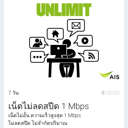
7 วัน
฿150.00
เน็ตไม่ลดสปีด 1 Mbps
เน็ตไม่อั้น ความเร็วสูงสุด 1 Mbps
ไม่ลดสปีด ไม่จำกัดปริมาณ