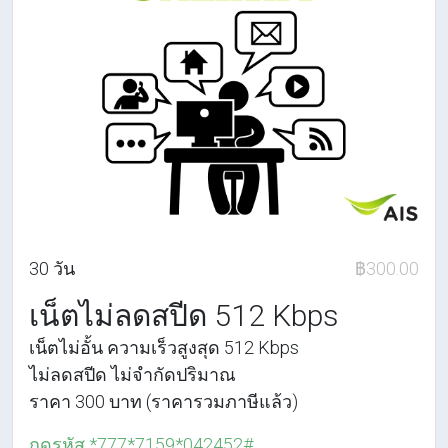
30 วัน
฿300.00
เน็ตไม่ลดสปีด 512 Kbps
เน็ตไม่อั้น ความเร็วสูงสุด 512 Kbps
ไม่ลดสปีด ไม่จำกัดปริมาณ
ราคา 300 บาท (ราคารวมภาษีแล้ว)
กดรหัส *777*7159*042452#