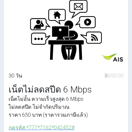
30 วัน
฿650.00
เน็ตไม่ลดสปีด 6 Mbps
เน็ตไม่อั้น ความเร็วสูงสุด 6 Mbps
ไม่ลดสปีด ไม่จำกัดปริมาณ
ราคา 650 บาท (ราคารวมภาษีแล้ว)
กดรหัส *777*7162*042452#