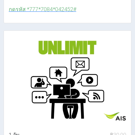
กดรหัส *777*7084*042452#
1 วัน
฿30.00