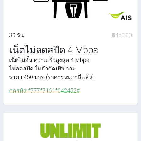
30 วัน
฿450.00
เน็ตไม่ลดสปีด 4 Mbps
เน็ตไม่อั้น ความเร็วสูงสุด 4 Mbps
ไม่ลดสปีด ไม่จำกัดปริมาณ
ราคา 450 บาท (ราคารวมภาษีแล้ว)
กดรหัส *777*7161*042452#