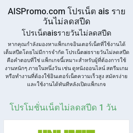
AISPromo.com โปรเน็ต ais ราย
วันไม่ลดสปีด
โปรเน็ตaisรายวันไม่ลดสปีด
หากคุณกำลังมองหาแพ็กเกจอินเตอร์เน็ตที่ใช้งานได้
เต็มสปีดโดยไม่มีการจำกัด
โปรเน็ตaisรายวันไม่ลดสปีด
คือคำตอบที่ใช่ แพ็กเกจนี้เหมาะสำหรับผู้ที่ต้องการใช้
งานหนักๆ ภายในหนึ่งวัน เช่น ดูหนังออนไลน์ สตรีมเกม
หรือทำงานที่ต้องใช้อินเตอร์เน็ตความเร็วสูง สมัครง่าย
และใช้งานได้ทันทีหลังเปิดแพ็กเกจ
โปรโมชั่นเน็ตไม่ลดสปีด 1 วัน