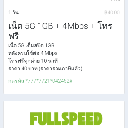
1 วัน
฿40.00
เน็ต 5G 1GB + 4Mbps + โทร
ฟรี
เน็ต 5G เต็มสปีด 1GB
หลังครบใช้ต่อ 4 Mbps
โทรฟรีทุกค่าย 10 นาที
ราคา 40 บาท (ราคารวมภาษีแล้ว)
กดรหัส *777*7721*042452#