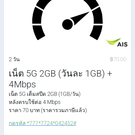
2 วัน
฿70.00
เน็ต 5G 2GB (วันละ 1GB) +
4Mbps
เน็ต 5G เต็มสปีด 2GB (1GB/วัน)
หลังครบใช้ต่อ 4 Mbps
ราคา 70 บาท (ราคารวมภาษีแล้ว)
กดรหัส *777*7724*042452#