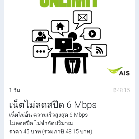
1 วัน
฿48.15
เน็ตไม่ลดสปีด 6 Mbps
เน็ตไม่อั้น ความเร็วสูงสุด 6 Mbps
ไม่ลดสปีด ไม่จำกัดปริมาณ
ราคา 45 บาท (รวมภาษี 48.15 บาท)