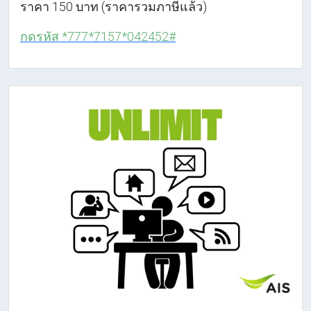
ราคา 150 บาท (ราคารวมภาษีแล้ว)
กดรหัส *777*7157*042452#