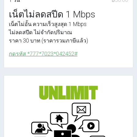
เน็ตไม่ลดสปีด 1 Mbps
เน็ตไม่อั้น ความเร็วสูงสุด 1 Mbps
ไม่ลดสปีด ไม่จำกัดปริมาณ
ราคา 30 บาท (ราคารวมภาษีแล้ว)
กดรหัส *777*7023*042452#