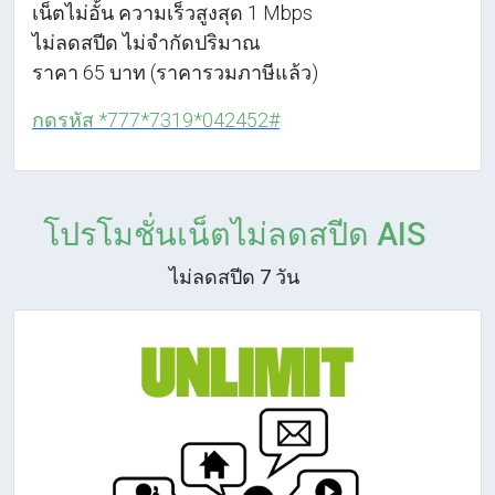
เน็ตไม่อั้น ความเร็วสูงสุด 1 Mbps
ไม่ลดสปีด ไม่จำกัดปริมาณ
ราคา 65 บาท (ราคารวมภาษีแล้ว)
กดรหัส *777*7319*042452#
โปรโมชั่นเน็ตไม่ลดสปีด AIS
ไม่ลดสปีด 7 วัน