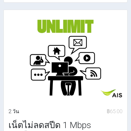
2 วัน
฿65.00
เน็ตไม่ลดสปีด 1 Mbps