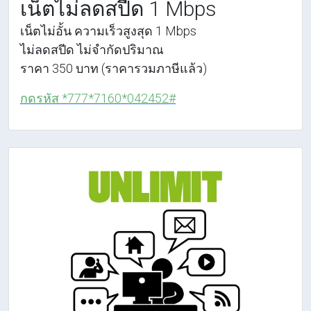
เน็ตไม่ลดสปีด 1 Mbps
เน็ตไม่อั้น ความเร็วสูงสุด 1 Mbps
ไม่ลดสปีด ไม่จำกัดปริมาณ
ราคา 350 บาท (ราคารวมภาษีแล้ว)
กดรหัส *777*7160*042452#