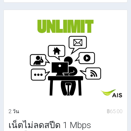
2 วัน
฿65.00
เน็ตไม่ลดสปีด 1 Mbps