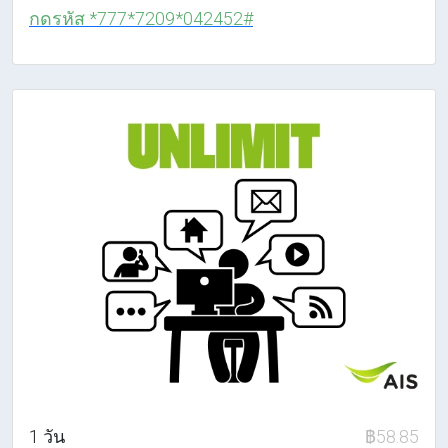
กดรหัส *777*7209*042452#
1 วัน
฿58.85