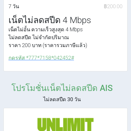
7 วัน
฿200.00
เน็ตไม่ลดสปีด 4 Mbps
เน็ตไม่อั้น ความเร็วสูงสุด 4 Mbps
ไม่ลดสปีด ไม่จำกัดปริมาณ
ราคา 200 บาท (ราคารวมภาษีแล้ว)
กดรหัส *777*7158*042452#
โปรโมชั่นเน็ตไม่ลดสปีด AIS
ไม่ลดสปีด 30 วัน