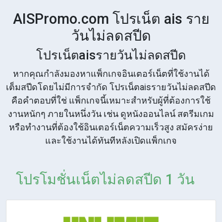
AISPromo.com โปรเน็ต ais ราย
วันไม่ลดสปีด
โปรเน็ตaisรายวันไม่ลดสปีด
หากคุณกำลังมองหาแพ็กเกจอินเตอร์เน็ตที่ใช้งานได้
เต็มสปีดโดยไม่มีการจำกัด
โปรเน็ตaisรายวันไม่ลดสปีด
คือคำตอบที่ใช่ แพ็กเกจนี้เหมาะสำหรับผู้ที่ต้องการใช้
งานหนักๆ ภายในหนึ่งวัน เช่น ดูหนังออนไลน์ สตรีมเกม
หรือทำงานที่ต้องใช้อินเตอร์เน็ตความเร็วสูง สมัครง่าย
และใช้งานได้ทันทีหลังเปิดแพ็กเกจ
โปรโมชั่นเน็ตไม่ลดสปีด 1 วัน