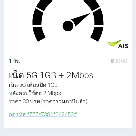
1 วัน
฿30.00
เน็ต 5G 1GB + 2Mbps
เน็ต 5G เต็มสปีด 1GB
หลังครบใช้ต่อ 2 Mbps
ราคา 30 บาท (ราคารวมภาษีแล้ว)
กดรหัส *777*7381*042452#