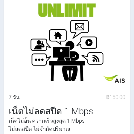
7 วัน
฿150.00
เน็ตไม่ลดสปีด 1 Mbps
เน็ตไม่อั้น ความเร็วสูงสุด 1 Mbps
ไม่ลดสปีด ไม่จำกัดปริมาณ