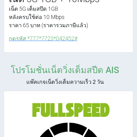
เน็ต 5G เต็มสปีด 1GB
หลังครบใช้ต่อ 10 Mbps
ราคา 65 บาท (ราคารวมภาษีแล้ว)
กดรหัส *777*7723*042452#
โปรโมชั่นเน็ตวิ่งเต็มสปีด AIS
แพ๊คเกจเน็ตวิ่งเต็มความเร็ว 2 วัน