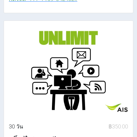
30 วัน
฿350.00