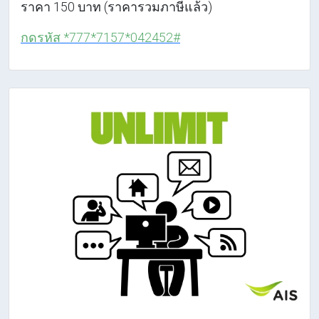
ราคา 150 บาท (ราคารวมภาษีแล้ว)
กดรหัส *777*7157*042452#