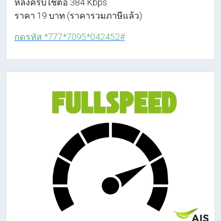
หลังครบใช้ต่อ 384 Kbps
ราคา 19 บาท (ราคารวมภาษีแล้ว)
กดรหัส *777*7095*042452#