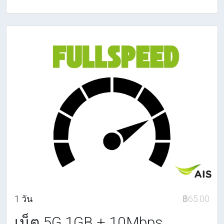
1 วัน
฿65.00
เน็ต 5G 1GB + 10Mbps