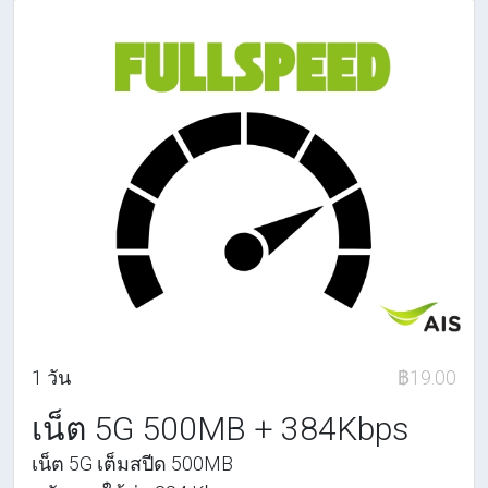
1 วัน
฿19.00
เน็ต 5G 500MB + 384Kbps
เน็ต 5G เต็มสปีด 500MB