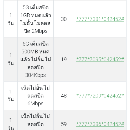
5G เต็มสปีด
1
1GB หมดแล้ว
30
*777*7381*042452#
วัน
ไม่อั้น ไม่ลดส
ปีด 2Mbps
5G เต็มสปีด
500MB หมด
1
แล้ว ไม่อั้น ไม่
19
*777*7095*042452#
วัน
ลดสปีด
384Kbps
เน็ตไม่อั้น ไม่
1
ลดสปีด
48
*777*7209*042452#
วัน
6Mbps
เน็ตไม่อั้น ไม่
1
ลดสปีด
59
*777*7386*042452#
วัน