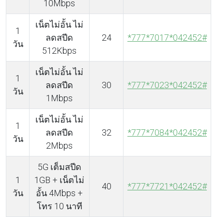
10Mbps
เน็ตไม่อั้น ไม่
1
ลดสปีด
24
*777*7017*042452#
วัน
512Kbps
เน็ตไม่อั้น ไม่
1
ลดสปีด
30
*777*7023*042452#
วัน
1Mbps
เน็ตไม่อั้น ไม่
1
ลดสปีด
32
*777*7084*042452#
วัน
2Mbps
5G เต็มสปีด
1
1GB + เน็ตไม่
40
*777*7721*042452#
วัน
อั้น 4Mbps +
โทร 10 นาที